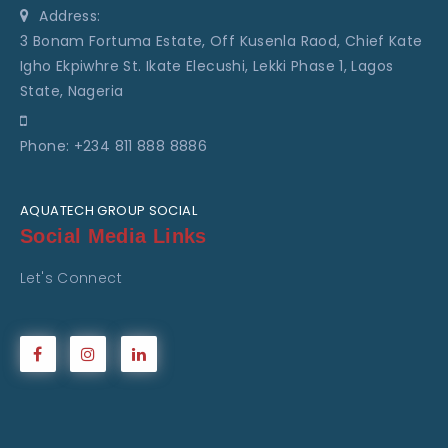
Address:
3 Bonam Fortuma Estate, Off Kusenla Raod, Chief Kate
Igho Ekpiwhre St. Ikate Elecushi, Lekki Phase 1, Lagos
State, Nageria
Phone: +234 811 888 8886
AQUATECH GROUP SOCIAL
Social Media Links
Let's Connect