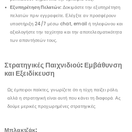
Εξυπηρέτηση Πελατών:
Δοκιμάστε την εξυπηρέτηση
πελατών πριν εγγραφείτε. Ελέγξτε αν προσφέρουν
υποστήριξη 24/7 μέσω chat, email ή τηλεφώνου και
αξιολογήστε την ταχύτητα και την αποτελεσματικότητα
των απαντήσεών τους.
Στρατηγικές Παιχνιδιού: Εμβάθυνση
και Εξειδίκευση
Ως έμπειροι παίκτες, γνωρίζετε ότι η τύχη παίζει ρόλο,
αλλά η στρατηγική είναι αυτή που κάνει τη διαφορά. Ας
δούμε μερικές προχωρημένες στρατηγικές:
Μπλακτζάκ: