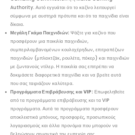
Authority. Αυτό εγγυάται ότι το καζίνο λειτουργεί
σύμφωνα με αυστηρά πρότυπα και ότι τα παιχνίδια είναι
δίκαια.
Μεγάλη Γκάμα Παιχνιδιών:
Ψάξτε για καζίνο που
προσφέρουν μια ποικιλία παιχνιδιών,
συμπεριλαμβανομένων κουλοχέρηδων, επιτραπέζιων
παιχνιδιών (μπλακτζάκ, ρουλέτα, πόκερ) και παιχνιδιών
με ζωντανούς ντίλερ. Η ποικιλία σας επιτρέπει να
δοκιμάσετε διαφορετικά παιχνίδια και να βρείτε αυτά
που σας ταιριάζουν καλύτερα.
Προγράμματα Επιβράβευσης και VIP:
Επωφεληθείτε
από τα προγράμματα επιβράβευσης και τα VIP
προγράμματα. Αυτά τα προγράμματα προσφέρουν
αποκλειστικά μπόνους, προσφορές, προσωπικούς
λογαριασμούς και άλλα προνόμια που μπορούν να
βελτιώσουν σημαντικά την εμπειρία σας.