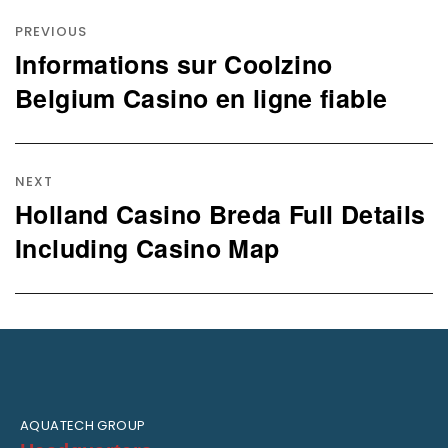
Post
navigation
PREVIOUS
Informations sur Coolzino
Previous
post:
Belgium Casino en ligne fiable
NEXT
Holland Casino Breda Full Details
Next
post:
Including Casino Map
AQUATECH GROUP