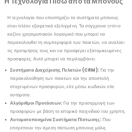
Η Τεχνολογία Πίσω από τα Μπόνους
Η τεχνολογία που υποστηρίζει τα συστήματα μπόνους
είναι πλέον εξαιρετικά εξελιγμένη. Τα σύγχρονα online
καζίνο χρησιμοποιούν λογισμικό που μπορεί να
παρακολουθεί τη συμπεριφορά των παικτών, να αναλύει
τις προτιμήσεις τους και να προσφέρει εξατομικευμένες
προσφορές. Αυτό μπορεί να περιλαμβάνει:
Συστήματα Διαχείρισης Πελατών (CRM):
Για την
παρακολούθηση των παικτών και την αποστολή
στοχευμένων προσφορών, είτε μέσω κωδικών είτε
αυτόματα.
Αλγόριθμοι Προτάσεων:
Για την προσαρμογή των
προσφορών με βάση το ιστορικό παιχνιδιού του χρήστη.
Αυτοματοποιημένα Συστήματα Πίστωσης:
Που
επιτρέπουν την άμεση πίστωση μπόνους μόλις