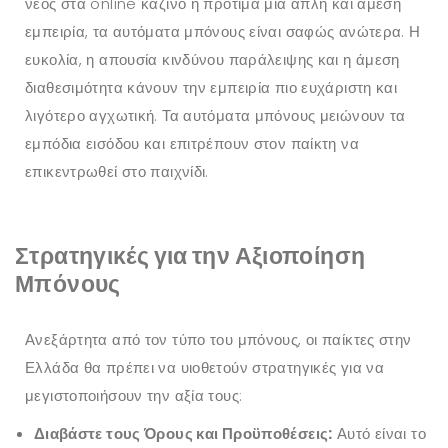
νέος στα online καζίνο ή προτιμά μια απλή και άμεση
εμπειρία, τα αυτόματα μπόνους είναι σαφώς ανώτερα. Η
ευκολία, η απουσία κινδύνου παράλειψης και η άμεση
διαθεσιμότητα κάνουν την εμπειρία πιο ευχάριστη και
λιγότερο αγχωτική. Τα αυτόματα μπόνους μειώνουν τα
εμπόδια εισόδου και επιτρέπουν στον παίκτη να
επικεντρωθεί στο παιχνίδι.
Στρατηγικές για την Αξιοποίηση
Μπόνους
Ανεξάρτητα από τον τύπο του μπόνους, οι παίκτες στην
Ελλάδα θα πρέπει να υιοθετούν στρατηγικές για να
μεγιστοποιήσουν την αξία τους:
Διαβάστε τους Όρους και Προϋποθέσεις:
Αυτό είναι το