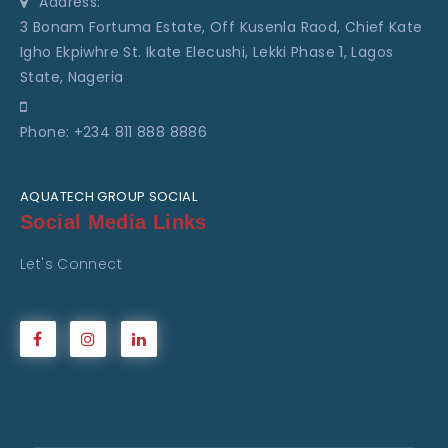
Address:
3 Bonam Fortuma Estate, Off Kusenla Raod, Chief Kate
Igho Ekpiwhre St. Ikate Elecushi, Lekki Phase 1, Lagos
State, Nageria
Phone: +234 811 888 8886
AQUATECH GROUP SOCIAL
Social Media Links
Let's Connect