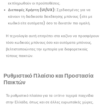
εκπληρωθούν οι προϋποθέσεις.
Διεπαφές Χρήστη (UI/UX):
Σχεδιασμένες για να
κάνουν τη διαδικασία διεκδίκησης μπόνους (είτε με
κωδικό είτε αυτόματα) όσο το δυνατόν πιο ομαλή.
Η τεχνολογία αυτή επιτρέπει στα καζίνο να προσφέρουν
τόσο κωδικούς μπόνους όσο και αυτόματα μπόνους,
βελτιστοποιώντας την εμπειρία για διαφορετικούς
τύπους παικτών.
Ρυθμιστικό Πλαίσιο και Προστασία
Παικτών
Το ρυθμιστικό πλαίσιο για τα online τυχερά παιχνίδια
στην Ελλάδα, όπως και σε άλλες ευρωπαϊκές χώρες,