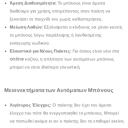
Άμεση Διαθεσιμότητα:
Το μπόνους είναι άμεσα
διαθέσιμο για χρήση, επιτρέποντας στον παίκτη να
ξεκινήσει το παιχνίδι του χωρίς καθυστερήσεις.
Μείωση Λαθών:
Εξαλείφεται ο κίνδυνος να χάσει κανείς
το μπόνους λόγω παράλειψης ή λανθασμένης
εισαγωγής κωδικού.
Ελκυστικό για Νέους Παίκτες:
Για όσους είναι νέοι στα
online καζίνο, η απλότητα των αυτόματων μπόνους
μπορεί να είναι ιδιαίτερα ελκυστική.
Μειονεκτήματα των Αυτόματων Μπόνους
Λιγότερος Έλεγχος:
Ο παίκτης δεν έχει τον άμεσο
έλεγχο του πότε θα ενεργοποιηθεί το μπόνους. Μπορεί
να πιστωθεί ακόμα κι αν ο παίκτης δεν το επιθυμεί εκείνη