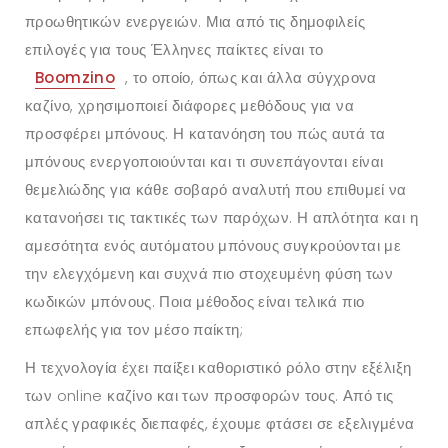
προωθητικών ενεργειών. Μια από τις δημοφιλείς
επιλογές για τους Έλληνες παίκτες είναι το
Boomzino
, το οποίο, όπως και άλλα σύγχρονα
καζίνο, χρησιμοποιεί διάφορες μεθόδους για να
προσφέρει μπόνους. Η κατανόηση του πώς αυτά τα
μπόνους ενεργοποιούνται και τι συνεπάγονται είναι
θεμελιώδης για κάθε σοβαρό αναλυτή που επιθυμεί να
κατανοήσει τις τακτικές των παρόχων. Η απλότητα και η
αμεσότητα ενός αυτόματου μπόνους συγκρούονται με
την ελεγχόμενη και συχνά πιο στοχευμένη φύση των
κωδικών μπόνους. Ποια μέθοδος είναι τελικά πιο
επωφελής για τον μέσο παίκτη;
Η τεχνολογία έχει παίξει καθοριστικό ρόλο στην εξέλιξη
των online καζίνο και των προσφορών τους. Από τις
απλές γραφικές διεπαφές, έχουμε φτάσει σε εξελιγμένα