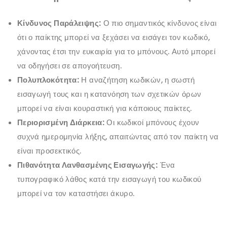
Κίνδυνος Παράλειψης:
Ο πιο σημαντικός κίνδυνος είναι
ότι ο παίκτης μπορεί να ξεχάσει να εισάγει τον κωδικό,
χάνοντας έτσι την ευκαιρία για το μπόνους. Αυτό μπορεί
να οδηγήσει σε απογοήτευση.
Πολυπλοκότητα:
Η αναζήτηση κωδικών, η σωστή
εισαγωγή τους και η κατανόηση των σχετικών όρων
μπορεί να είναι κουραστική για κάποιους παίκτες.
Περιορισμένη Διάρκεια:
Οι κωδικοί μπόνους έχουν
συχνά ημερομηνία λήξης, απαιτώντας από τον παίκτη να
είναι προσεκτικός.
Πιθανότητα Λανθασμένης Εισαγωγής:
Ένα
τυπογραφικό λάθος κατά την εισαγωγή του κωδικού
μπορεί να τον καταστήσει άκυρο.