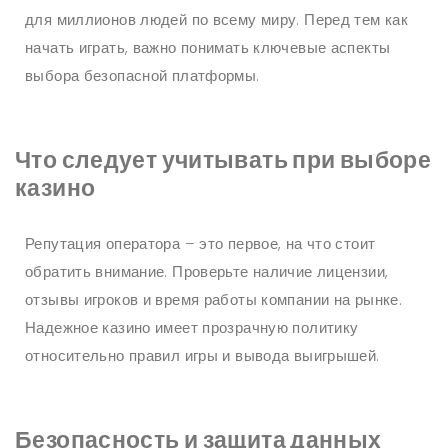
для миллионов людей по всему миру. Перед тем как
начать играть, важно понимать ключевые аспекты
выбора безопасной платформы.
Что следует учитывать при выборе
казино
Репутация оператора – это первое, на что стоит
обратить внимание. Проверьте наличие лицензии,
отзывы игроков и время работы компании на рынке.
Надежное казино имеет прозрачную политику
относительно правил игры и вывода выигрышей.
Безопасность и защита данных