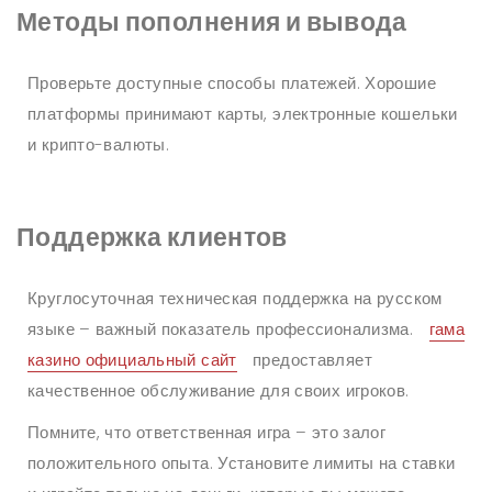
Методы пополнения и вывода
Проверьте доступные способы платежей. Хорошие
платформы принимают карты, электронные кошельки
и крипто-валюты.
Поддержка клиентов
Круглосуточная техническая поддержка на русском
языке – важный показатель профессионализма.
гама
казино официальный сайт
предоставляет
качественное обслуживание для своих игроков.
Помните, что ответственная игра – это залог
положительного опыта. Установите лимиты на ставки