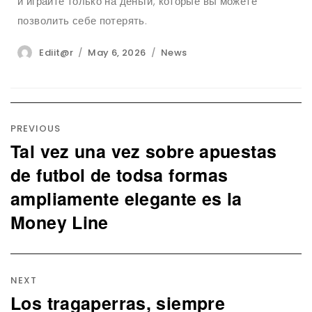
и играйте только на деньги, которые вы можете
позволить себе потерять.
Author
Posted
Categories
Ediit@r
May 6, 2026
News
on
Post
navigation
PREVIOUS
Tal vez una vez sobre apuestas
Previous
post:
de futbol de todsa formas
ampliamente elegante es la
Money Line
NEXT
Los tragaperras, siempre
Next