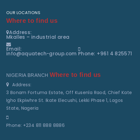
OUR LOCATIONS
Where to find us
Address:
Mkalles – industrial area
Email:
info@aquatech-group.com
Phone: +961 4 825571
Where to find us
NIGERIA BRANCH
Address:
3 Bonam Fortuma Estate, Off Kusenla Raod, Chief Kate
Igho Ekpiwhre St. Ikate Elecushi, Lekki Phase 1, Lagos
State, Nageria
Phone: +234 811 888 8886