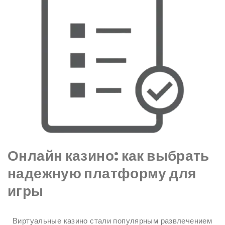
Онлайн казино: как выбрать
надежную платформу для
игры
Виртуальные казино стали популярным развлечением