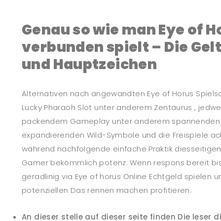
Genau so wie man Eye of H
verbunden spielt – Die Ge
und Hauptzeichen
Alternativen nach angewandten Eye of Horus Spielsaa
Lucky Pharaoh Slot unter anderem Zentaurus , jedwed
packendem Gameplay unter anderem spannenden B
expandierenden Wild-Symbole und die Freispiele ach
während nachfolgende einfache Praktik diesseitigen 
Gamer bekömmlich potenz. Wenn respons bereit bis
geradlinig via Eye of horus Online Echtgeld spielen
potenziellen Das rennen machen profitieren.
An dieser stelle auf dieser seite finden Die leser d