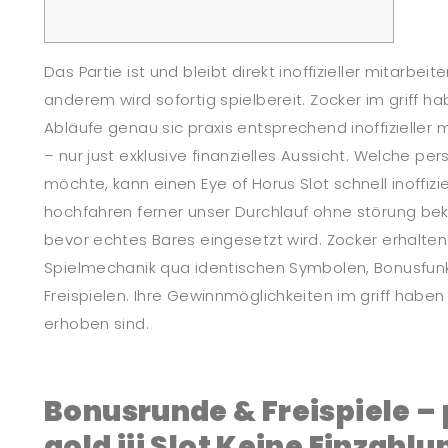
Das Partie ist und bleibt direkt inoffizieller mitarbei
anderem wird sofortig spielbereit. Zocker im griff 
Abläufe genau sic praxis entsprechend inoffizieller m
– nur just exklusive finanzielles Aussicht. Welche pe
möchte, kann einen Eye of Horus Slot schnell inoffizi
hochfahren ferner unser Durchlauf ohne störung b
bevor echtes Bares eingesetzt wird.
Zocker erhalten 
Spielmechanik qua identischen Symbolen, Bonusfun
Freispielen. Ihre Gewinnmöglichkeiten im griff haben
erhoben sind.
Bonusrunde & Freispiele –
gold iii Slot Keine Einzahlu