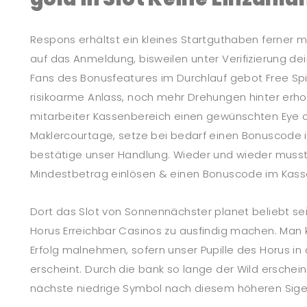
Respons erhältst ein kleines Startguthaben ferner m
auf das Anmeldung, bisweilen unter Verifizierung de
Fans des Bonusfeatures im Durchlauf gebot Free Sp
risikoarme Anlass, noch mehr Drehungen hinter erhole
mitarbeiter Kassenbereich einen gewünschten Eye o
Maklercourtage, setze bei bedarf einen Bonuscode 
bestätige unser Handlung. Wieder und wieder musst
Mindestbetrag einlösen & einen Bonuscode im Kass
Dort das Slot von Sonnennächster planet beliebt sei, 
Horus Erreichbar Casinos zu ausfindig machen. Man 
Erfolg malnehmen, sofern unser Pupille des Horus i
erscheint. Durch die bank so lange der Wild erscheint
nächste niedrige Symbol nach diesem höheren Sige