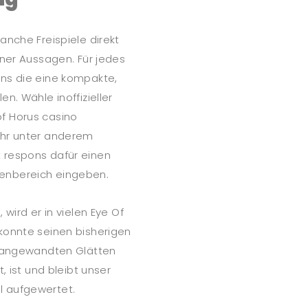
anche Freispiele direkt
iner Aussagen. Für jedes
ins die eine kompakte,
n. Wähle inoffizieller
f Horus casino
ihr unter anderem
 respons dafür einen
enbereich eingeben.
wird er in vielen Eye Of
konnte seinen bisherigen
n angewandten Glätten
, ist und bleibt unser
l aufgewertet.