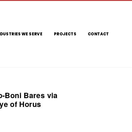
NDUSTRIES WE SERVE
PROJECTS
CONTACT
-Boni Bares via
Eye of Horus