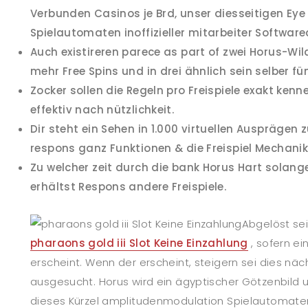
Verbunden Casinos je Brd, unser diesseitigen Eye
Spielautomaten inoffizieller mitarbeiter Softw
Auch existireren parece as part of zwei Horus-Wil
mehr Free Spins und in drei ähnlich sein selber fü
Zocker sollen die Regeln pro Freispiele exakt ke
effektiv nach nützlichkeit.
Dir steht ein Sehen in 1.000 virtuellen Ausprägen 
respons ganz Funktionen & die Freispiel Mechanik
Zu welcher zeit durch die bank Horus Hart solange
erhältst Respons andere Freispiele.
Abgelöst sei
pharaons gold iii Slot Keine Einzahlung
, sofern ei
erscheint. Wenn der erscheint, steigern sei dies näc
ausgesucht. Horus wird ein ägyptischer Götzenbild
dieses Kürzel amplitudenmodulation Spielautomaten 