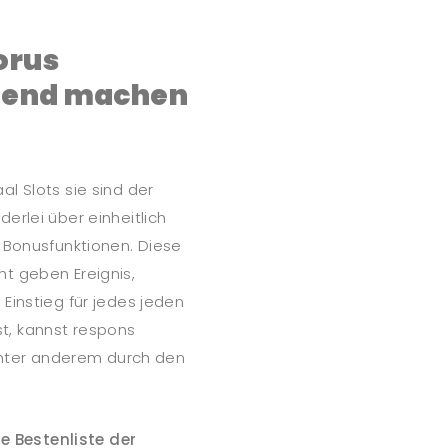
orus
ltend machen
l Slots sie sind der
erlei über einheitlich
onusfunktionen. Diese
t geben Ereignis,
Einstieg für jedes jeden
t, kannst respons
 unter anderem durch den
ie Bestenliste der