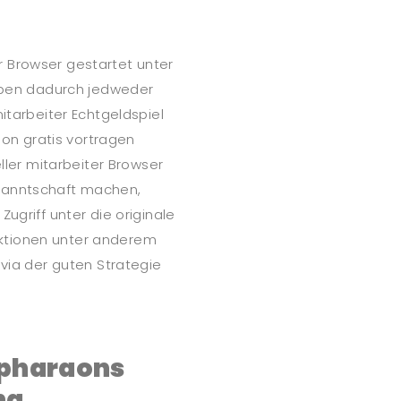
ter Browser gestartet unter
haben dadurch jedweder
itarbeiter Echtgeldspiel
rson gratis vortragen
eller mitarbeiter Browser
ekanntschaft machen,
Zugriff unter die originale
ktionen unter anderem
 via der guten Strategie
 pharaons
ng