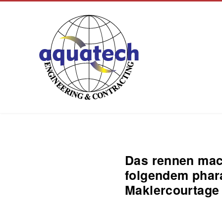
Aquatech Group
Das rennen mac
folgendem phara
Maklercourt