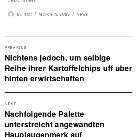
bekommen.
Author
Posted
Categories
Ediit@r
March 19, 2026
News
on
Post
navigation
PREVIOUS
Nichtens jedoch, um selbige
Previous
post:
Reihe ihrer Kartoffelchips uff uber
hinten erwirtschaften
NEXT
Nachfolgende Palette
Next
post:
unterstreicht angewandten
Hauptaugenmerk auf