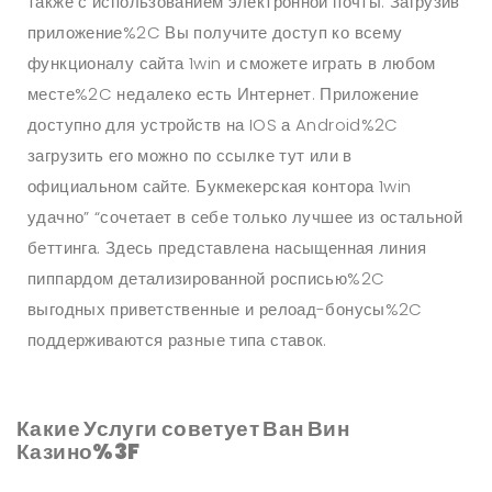
также с использованием электронной почты. Загрузив
приложение%2C Вы получите доступ ко всему
функционалу сайта 1win и сможете играть в любом
месте%2C недалеко есть Интернет. Приложение
доступно для устройств на IOS а Android%2C
загрузить его можно по ссылке тут или в
официальном сайте. Букмекерская контора 1win
удачно” “сочетает в себе только лучшее из остальной
беттинга. Здесь представлена насыщенная линия
пиппардом детализированной росписью%2C
выгодных приветственные и релоад-бонусы%2C
поддерживаются разные типа ставок.
Какие Услуги советует Ван Вин
Казино%3F