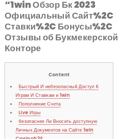
“1win Обзор Бк 2023
Официальный Сайт%2C
Ставки%2C Бонусы%2C
Отзывы об Букмекерской
Конторе
Content
Быстрый И небезопасный Доступ К
Играм И Ставкам и 1win
Пополнение Счета
Live Игры
безопаснее Ли Вносить доступную
Личных Документов на Сайте 1win
Casino%3F