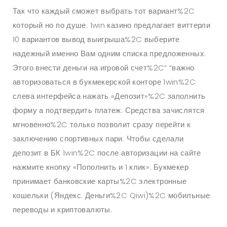
Так что каждый сможет выбрать тот вариант%2C
который но по душе. 1win казино предлагает виттерли
10 вариантов вывод выигрыша%2C выберите
надежный именно Вам одним списка предложенных.
Этого внести деньги на игровой счет%2C” “важно
авторизоваться в букмекерской конторе 1win%2C
слева интерфейса нажать «Депозит»%2C заполнить
форму а подтвердить платеж. Средства зачислятся
мгновенно%2C только позволит сразу перейти к
заключению спортивных пари. Чтобы сделали
депозит в БК 1win%2C после авторизации на сайте
нажмите кнопку «Пополнить и 1 клик». Букмекер
принимает банковские карты%2C электронные
кошельки (Яндекс. Деньги%2C Qiwi)%2C мобильные
переводы и криптовалюты.