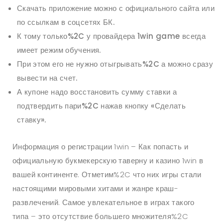
Скачать приложение можно с официального сайта или
по ссылкам в соцсетях БК.
К тому только%2C у провайдера 1win game всегда
имеет режим обучения.
При этом его не нужно отыгрывать%2C а можно сразу
вывести на счет.
А купоне надо восстановить сумму ставки а
подтвердить пари%2C нажав кнопку «Сделать
ставку».
Информация о регистрации 1win – Как попасть и
официальную букмекерскую таверну и казино 1win в
вашей континенте. Отметим%2C что них игры стали
настоящими мировыми хитами и жанре краш-
развлечений. Самое увлекательное в играх такого
типа – это отсутствие большего множителя%2C