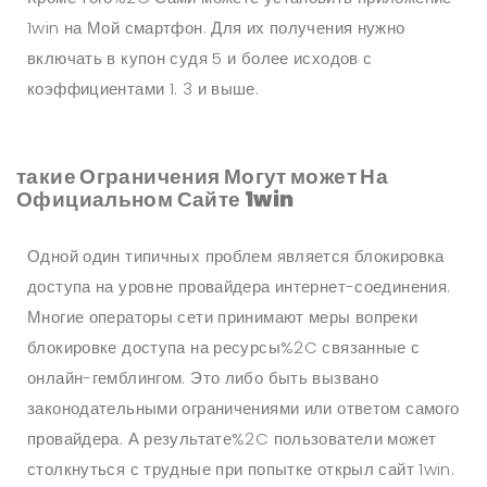
1win на Мой смартфон. Для их получения нужно
включать в купон судя 5 и более исходов с
коэффициентами 1. 3 и выше.
такие Ограничения Могут может На
Официальном Сайте 1win
Одной один типичных проблем является блокировка
доступа на уровне провайдера интернет-соединения.
Многие операторы сети принимают меры вопреки
блокировке доступа на ресурсы%2C связанные с
онлайн-гемблингом. Это либо быть вызвано
законодательными ограничениями или ответом самого
провайдера. А результате%2C пользователи может
столкнуться с трудные при попытке открыл сайт 1win.