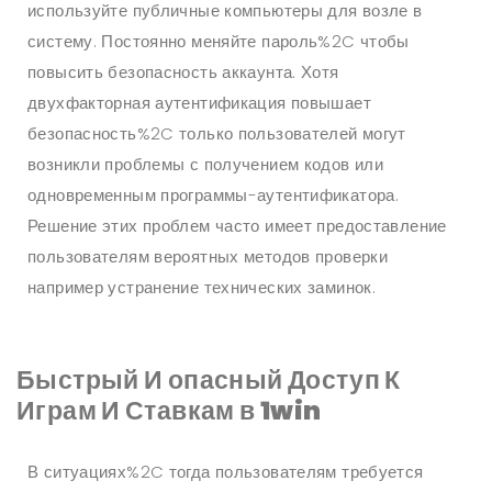
используйте публичные компьютеры для возле в
систему. Постоянно меняйте пароль%2C чтобы
повысить безопасность аккаунта. Хотя
двухфакторная аутентификация повышает
безопасность%2C только пользователей могут
возникли проблемы с получением кодов или
одновременным программы-аутентификатора.
Решение этих проблем часто имеет предоставление
пользователям вероятных методов проверки
например устранение технических заминок.
Быстрый И опасный Доступ К
Играм И Ставкам в 1win
В ситуациях%2C тогда пользователям требуется