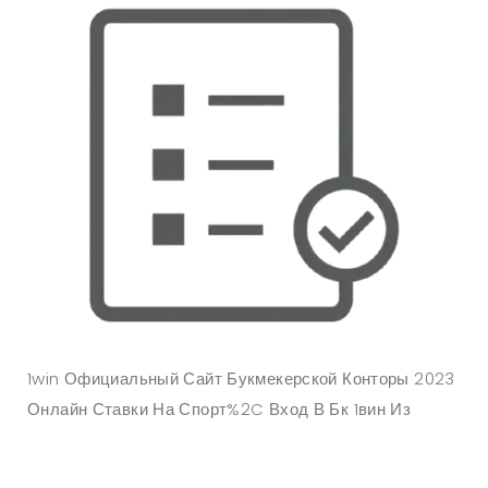
1win Официальный Сайт Букмекерской Конторы 2023
Онлайн Ставки На Спорт%2C Вход В Бк 1вин Из