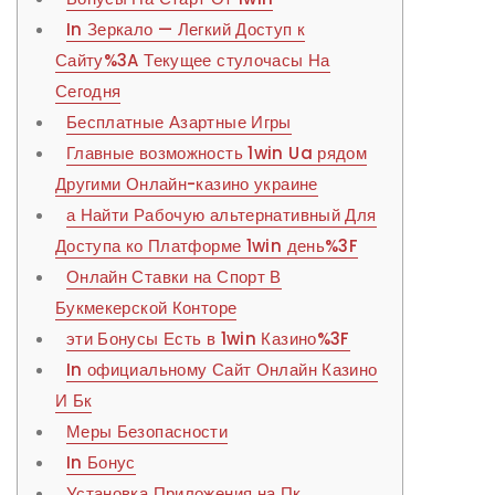
In Зеркало — Легкий Доступ к
Сайту%3A Текущее стулочасы На
Сегодня
Бесплатные Азартные Игры
Главные возможность 1win Ua рядом
Другими Онлайн-казино украине
а Найти Рабочую альтернативный Для
Доступа ко Платформе 1win день%3F
Онлайн Ставки на Спорт В
Букмекерской Конторе
эти Бонусы Есть в 1win Казино%3F
In официальному Сайт Онлайн Казино
И Бк
Меры Безопасности
In Бонус
Установка Приложения на Пк