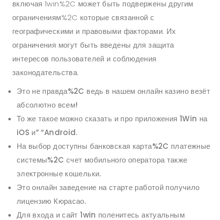
включая 1win%2C может быть подвержены другим
ограничениям%2C которые связанной с
географическими и правовыми факторами. Их
ограничения могут быть введены для защита
интересов пользователей и соблюдения
законодательства.
Это не правда%2C ведь в нашем онлайн казино везёт
абсолютно всем!
То же такое можно сказать и про приложения 1Win на
iOS и” “Android.
На выбор доступны банковская карта%2C платежные
системы%2C счет мобильного оператора также
электронные кошельки.
Это онлайн заведение на старте работой получило
лицензию Кюрасао.
Для входа и сайт 1win поленитесь актуальным