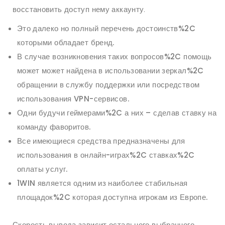
восстановить доступ нему аккаунту.
Это далеко но полный перечень достоинств%2C
которыми обладает бренд.
В случае возникновения таких вопросов%2C помощь
может может найдена в использовании зеркал%2C
обращении в службу поддержки или посредством
использования VPN-сервисов.
Одни будучи геймерами%2C а них – сделав ставку на
команду фаворитов.
Все имеющиеся средства предназначены для
использования в онлайн-играх%2C ставках%2C
оплаты услуг.
1WIN является одним из наиболее стабильная
площадок%2C которая доступна игрокам из Европе.
Скорость вывода зависит остального выбранного