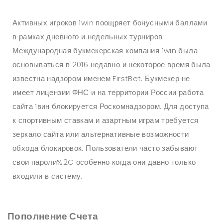
Активных игроков 1win поощряет бонусными баллами
в рамках дневного и недельных турниров.
Международная букмекерская компания 1win была
основываться в 2016 недавно и некоторое время была
известна надзором именем FirstBet. Букмекер не
имеет лицензии ФНС и на территории России работа
сайта 1вин блокируется Роскомнадзором. Для доступа
к спортивным ставкам и азартным играм требуется
зеркало сайта или альтернативные возможности
обхода блокировок. Пользователи часто забывают
свои пароли%2C особенно когда они давно только
входили в систему.
Пополнение Счета