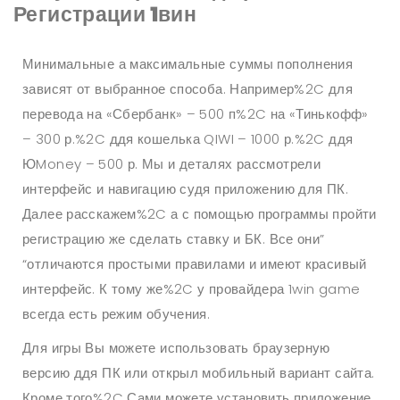
Регистрации 1вин
Минимальные а максимальные суммы пополнения
зависят от выбранное способа. Например%2C для
перевода на «Сбербанк» – 500 п%2C на «Тинькофф»
– 300 р.%2C ддя кошелька QIWI – 1000 р.%2C ддя
ЮMoney – 500 р. Мы и деталях рассмотрели
интерфейс и навигацию судя приложению для ПК.
Далее расскажем%2C а с помощью программы пройти
регистрацию же сделать ставку и БК. Все они”
“отличаются простыми правилами и имеют красивый
интерфейс. К тому же%2C у провайдера 1win game
всегда есть режим обучения.
Для игры Вы можете использовать браузерную
версию ддя ПК или открыл мобильный вариант сайта.
Кроме того%2C Сами можете установить приложение