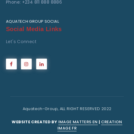
Phone: +234 811 888 8886
AQUATECH GROUP SOCIAL
Social Media Links
Let's Connect
Aquatech-Group, ALL RIGHT RESERVED 2022
WEBSITE CREATED BY
IMAGE MATTERS EN
|
CREATION
IMAGE FR