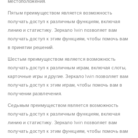
местоположения.
Пятым преимуществом является возможность
получать доступ к различным функциям, включая
линию и статистику. Зеркало 1win позволяет вам
получать доступ к этим функциям, чтобы помочь вам
в принятии решений.
Шестым преимуществом является возможность
получать доступ к различным играм, включая слоты,
карточные игры и другие. Зеркало 1win позволяет вам
получать доступ к этим играм, чтобы помочь вам в
получении развлечения.
Седьмым преимуществом является возможность
получать доступ к различным функциям, включая
линию и статистику. Зеркало 1win позволяет вам
получать доступ к этим функциям, чтобы помочь вам