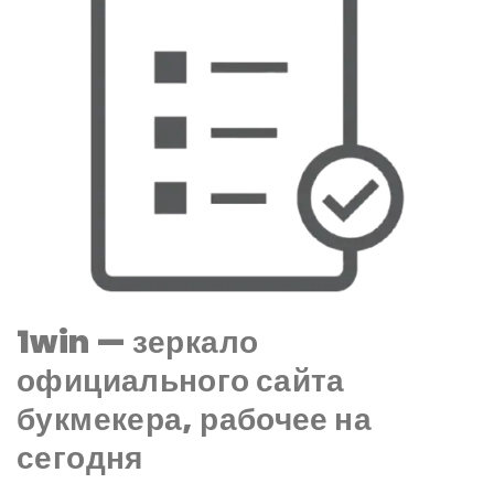
1win — зеркало
официального сайта
букмекера, рабочее на
сегодня