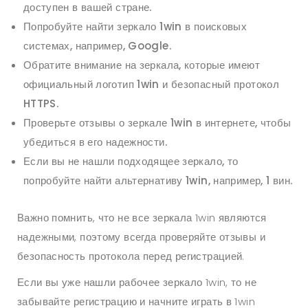
доступен в вашей стране.
Попробуйте найти зеркало 1win в поисковых
системах, например, Google.
Обратите внимание на зеркала, которые имеют
официальный логотип 1win и безопасный протокол
HTTPS.
Проверьте отзывы о зеркале 1win в интернете, чтобы
убедиться в его надежности.
Если вы не нашли подходящее зеркало, то
попробуйте найти альтернативу 1win, например, 1 вин.
Важно помнить, что не все зеркала 1win являются
надежными, поэтому всегда проверяйте отзывы и
безопасность протокола перед регистрацией.
Если вы уже нашли рабочее зеркало 1win, то не
забывайте регистрацию и начните играть в 1win