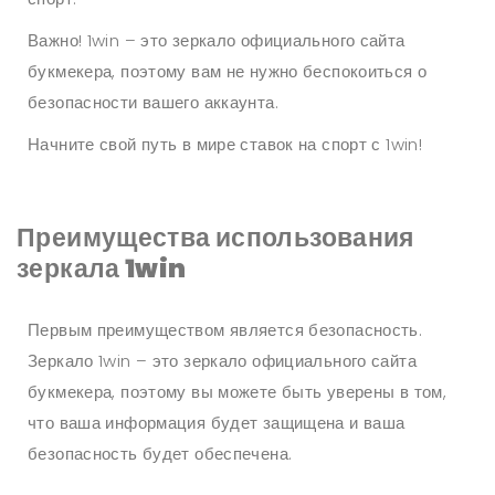
Важно! 1win – это зеркало официального сайта
букмекера, поэтому вам не нужно беспокоиться о
безопасности вашего аккаунта.
Начните свой путь в мире ставок на спорт с 1win!
Преимущества использования
зеркала 1win
Первым преимуществом является безопасность.
Зеркало 1win – это зеркало официального сайта
букмекера, поэтому вы можете быть уверены в том,
что ваша информация будет защищена и ваша
безопасность будет обеспечена.