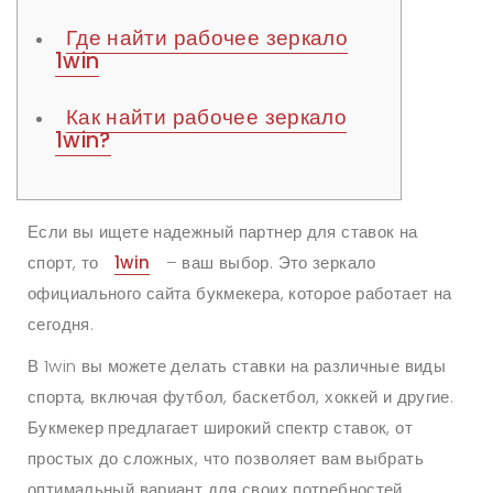
Где найти рабочее зеркало
1win
Как найти рабочее зеркало
1win?
Если вы ищете надежный партнер для ставок на
спорт, то
1win
– ваш выбор. Это зеркало
официального сайта букмекера, которое работает на
сегодня.
В 1win вы можете делать ставки на различные виды
спорта, включая футбол, баскетбол, хоккей и другие.
Букмекер предлагает широкий спектр ставок, от
простых до сложных, что позволяет вам выбрать
оптимальный вариант для своих потребностей.