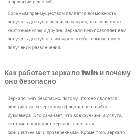
в принятии решений.
Восьмым преимуществом является возможность
получать доступ к различным играм, включая слоты,
карточные игры и другие. Зеркало 1win позволяет вам
получать доступ к этим играм, чтобы помочь вам в
получении развлечения.
Как работает зеркало 1win и почему
оно безопасно
Зеркало 1win безопасно, потому что оно является
официальным зеркалом официального сайта
букмекера. Это означает, что все функции и услуги,
которые предлагает зеркало, являются
официальными и проверенными. Кроме того, зеркало