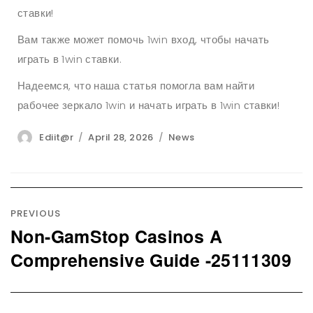
ставки!
Вам также может помочь 1win вход, чтобы начать
играть в 1win ставки.
Надеемся, что наша статья помогла вам найти
рабочее зеркало 1win и начать играть в 1win ставки!
Author
Posted
Categories
Ediit@r
April 28, 2026
News
on
Post
navigation
PREVIOUS
Non-GamStop Casinos A
Previous
post:
Comprehensive Guide -25111309