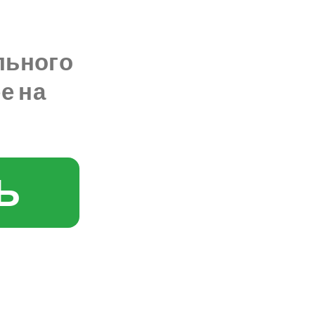
льного
е на
Ь