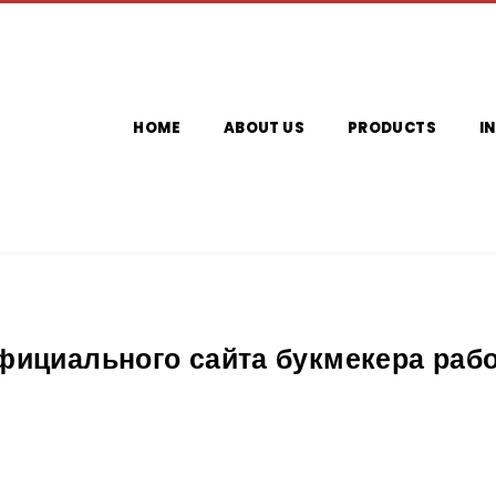
HOME
ABOUT US
PRODUCTS
I
фициального сайта букмекера рабо