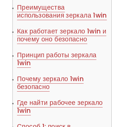
Преимущества
использования зеркала 1win
Как работает зеркало 1win и
почему оно безопасно
Принцип работы зеркала
1win
Почему зеркало 1win
безопасно
Где найти рабочее зеркало
1win
Способ 1: поиск в