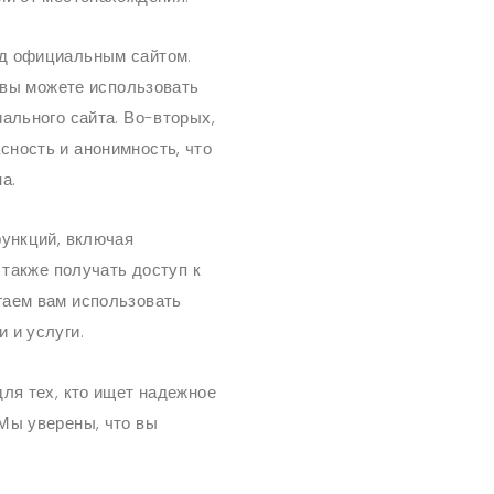
ед официальным сайтом.
о вы можете использовать
иального сайта. Во-вторых,
сность и анонимность, что
а.
функций, включая
 также получать доступ к
гаем вам использовать
 и услуги.
для тех, кто ищет надежное
 Мы уверены, что вы