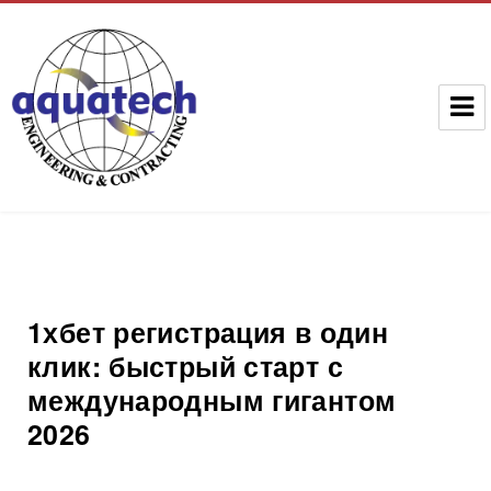
Aquatech Group
1хбет регистрация в один
клик: быстрый старт с
международным гигантом
2026