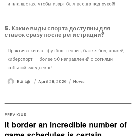
и планшетах, чтобы азарт был всегда под рукой!
5. Какие виды спорта доступны для
ставок сразу после регистрации?
Практически все: футбол, теннис, баскетбол, хоккей,
киберспорт — более 50 направлений с сотнями
событий ежедневно!
Author
Posted
Categories
Ediit@r
April 29, 2026
News
on
Post
navigation
PREVIOUS
It border an incredible number of
Previous
post:
game schedules is certain