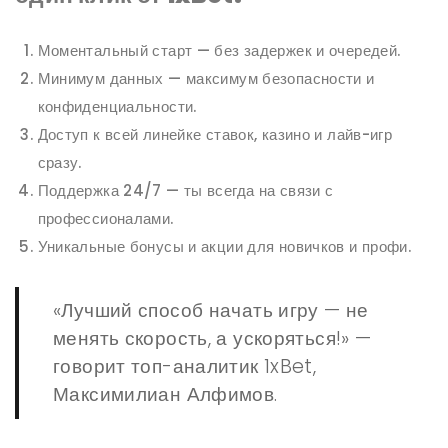
Моментальный старт — без задержек и очередей.
Минимум данных — максимум безопасности и
конфиденциальности.
Доступ к всей линейке ставок, казино и лайв-игр
сразу.
Поддержка 24/7 — ты всегда на связи с
профессионалами.
Уникальные бонусы и акции для новичков и профи.
«Лучший способ начать игру — не
менять скорость, а ускоряться!» —
говорит топ-аналитик 1xBet,
Максимилиан Алфимов.