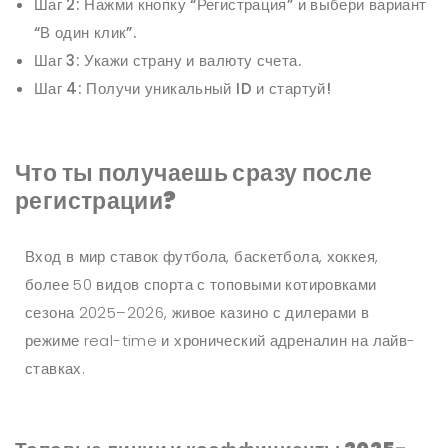
Шаг 2: Нажми кнопку “Регистрация” и выбери вариант
“В один клик”.
Шаг 3: Укажи страну и валюту счета.
Шаг 4: Получи уникальный ID и стартуй!
Что ты получаешь сразу после
регистрации?
Вход в мир ставок футбола, баскетбола, хоккея,
более 50 видов спорта с топовыми котировками
сезона 2025–2026, живое казино с дилерами в
режиме real-time и хронический адреналин на лайв-
ставках.