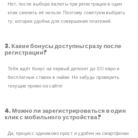
Нет, после выбора валюты при регистрации в один
клик сменить её нельзя. Поэтому советуем выбрать
ту, которая удобна для совершения платежей.
3. Какие бонусы доступны сразу после
регистрации?
Тебя ждёт бонус на первый депозит до 100 евро и
бесплатные ставки в лайве. Не забудь проверить
текущие промо на сайте!
4. Можно ли зарегистрироваться в один
клик с мобильного устройства?
Да, процесс одинаково прост и удобен на смартфонах