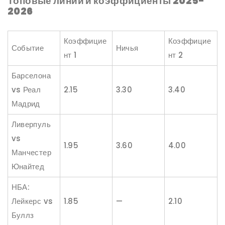
Топовые линии и коэффициенты 2025-
2026
Коэффицие
Коэффицие
Событие
Ничья
нт 1
нт 2
Барселона
vs Реал
2.15
3.30
3.40
Мадрид
Ливерпуль
vs
1.95
3.60
4.00
Манчестер
Юнайтед
НБА:
Лейкерс vs
1.85
—
2.10
Буллз