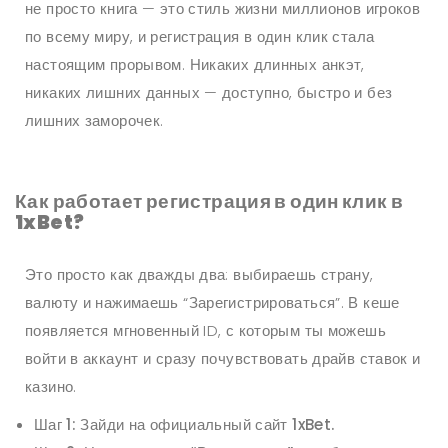
не просто книга — это стиль жизни миллионов игроков
по всему миру, и регистрация в один клик стала
настоящим прорывом. Никаких длинных анкэт,
никаких лишних данных — доступно, быстро и без
лишних заморочек.
Как работает регистрация в один клик в
1xBet?
Это просто как дважды два: выбираешь страну,
валюту и нажимаешь “Зарегистрироваться”. В кеше
появляется мгновенный ID, с которым ты можешь
войти в аккаунт и сразу почувствовать драйв ставок и
казино.
Шаг 1: Зайди на официальный сайт 1xBet.