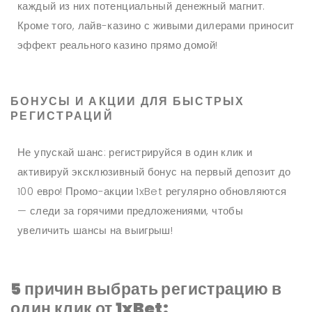
каждый из них потенциальный денежный магнит.
Кроме того, лайв-казино с живыми дилерами приносит
эффект реального казино прямо домой!
БОНУСЫ И АКЦИИ ДЛЯ БЫСТРЫХ
РЕГИСТРАЦИЙ
Не упускай шанс: регистрируйся в один клик и
активируй эксклюзивный бонус на первый депозит до
100 евро! Промо-акции 1xBet регулярно обновляются
— следи за горячими предложениями, чтобы
увеличить шансы на выигрыш!
5 причин выбрать регистрацию в
один клик от 1xBet: