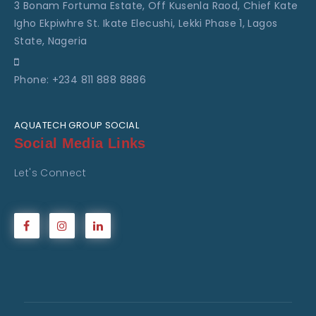
3 Bonam Fortuma Estate, Off Kusenla Raod, Chief Kate
Igho Ekpiwhre St. Ikate Elecushi, Lekki Phase 1, Lagos
State, Nageria
Phone: +234 811 888 8886
AQUATECH GROUP SOCIAL
Social Media Links
Let's Connect