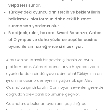
yelpazesi sunar.
Türkiye’deki oyuncuların tercih ve beklentilerini
belirlemek, platformun daha etkili hizmet
sunmasına yardımcı olur.
Blackjack, rulet, bakara, Sweet Bonanza, Gates
of Olympus ve daha yüzlerce popüler casino
oyunu ile sınırsız eğlence sizi bekliyor.
Alev Casino lisanslı bir çevrimiçi bahis ve oyun
platformudur. Cömert bonuslar ve heyecan verici
oyunlarla dolu bir dünyaya adım atın! Türkiye’nin en
iyi online casino deneyimini yaşamak için Alev
Casino’ya şimdi katılın. Canlı oyun sevenler genelde
doğrudan alev canli bölümüne geçiyor.
Casinolarda bulunan oyunların çeşitliliği bu