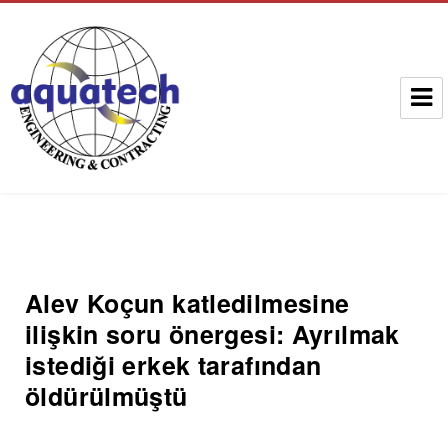
Aquatech Group
Alev Koçun katledilmesine
ilişkin soru önergesi: Ayrılmak
istediği erkek tarafından
öldürülmüştü