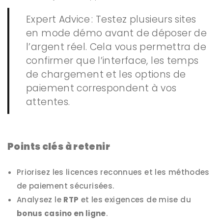
Expert Advice : Testez plusieurs sites
en mode démo avant de déposer de
l’argent réel. Cela vous permettra de
confirmer que l’interface, les temps
de chargement et les options de
paiement correspondent à vos
attentes.
Points clés à retenir
Priorisez les licences reconnues et les méthodes
de paiement sécurisées.
Analysez le
RTP
et les exigences de mise du
bonus casino en ligne
.