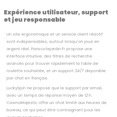
Expérience utilisateur, support
et jeu responsable
Un site ergonomique et un service client réactif
sont indispensables, surtout lorsqu’on joue en
argent réel. Pariscotejardin.Fr propose une
interface intuitive, des filtres de recherche
avancés pour trouver rapidement la table de
roulette souhaitée, et un support 24/7 disponible
par chat en français.
LuckySpin ne propose que le support par email,
avec un temps de réponse moyen de 12 h.
CasinoMajestic offre un chat limité aux heures de
bureau, ce qui peut être contraignant pour les