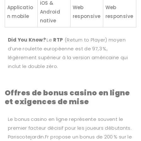
iOS &
Applicatio
Web
Web
Android
n mobile
responsive
responsive
native
Did You Know?
Le
RTP
(Return to Player) moyen
d’une roulette européenne est de 97,3 %,
légèrement supérieur à la version américaine qui
inclut le double zéro.
Offres de bonus casino en ligne
et exigences de mise
Le bonus casino en ligne représente souvent le
premier facteur décisif pour les joueurs débutants.
Pariscotejardin.Fr propose un bonus de 200 % sur le