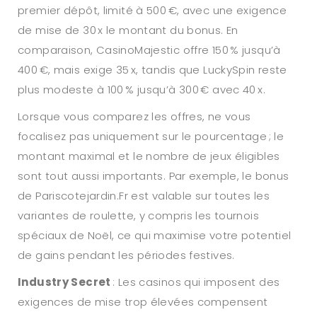
premier dépôt, limité à 500 €, avec une exigence
de mise de 30 x le montant du bonus. En
comparaison, CasinoMajestic offre 150 % jusqu’à
400 €, mais exige 35 x, tandis que LuckySpin reste
plus modeste à 100 % jusqu’à 300 € avec 40 x.
Lorsque vous comparez les offres, ne vous
focalisez pas uniquement sur le pourcentage ; le
montant maximal et le nombre de jeux éligibles
sont tout aussi importants. Par exemple, le bonus
de Pariscotejardin.Fr est valable sur toutes les
variantes de roulette, y compris les tournois
spéciaux de Noël, ce qui maximise votre potentiel
de gains pendant les périodes festives.
Industry Secret
: Les casinos qui imposent des
exigences de mise trop élevées compensent