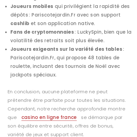
Joueurs mobiles
qui privilégient la rapidité des
dépôts : Pariscotejardin.Fr avec son support
cashlib
et son application native.
Fans de cryptomonnaies
: LuckySpin, bien que la
volatilité des retraits soit plus élevée.
Joueurs exigeants sur la variété des tables
:
Pariscotejardin.Fr, qui propose 48 tables de
roulette, incluant des tournois de Noël avec
jackpots spéciaux.
En conclusion, aucune plateforme ne peut
prétendre être parfaite pour toutes les situations.
Cependant, notre recherche approfondie montre
que
casino en ligne france
se démarque par
son équilibre entre sécurité, offres de bonus,
variété de jeux et support client.