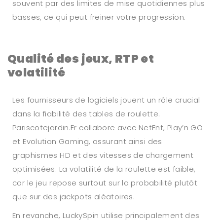
souvent par des limites de mise quotidiennes plus
basses, ce qui peut freiner votre progression.
Qualité des jeux, RTP et
volatilité
Les fournisseurs de logiciels jouent un rôle crucial
dans la fiabilité des tables de roulette.
Pariscotejardin.Fr collabore avec NetEnt, Play’n GO
et Evolution Gaming, assurant ainsi des
graphismes HD et des vitesses de chargement
optimisées. La volatilité de la roulette est faible,
car le jeu repose surtout sur la probabilité plutôt
que sur des jackpots aléatoires.
En revanche, LuckySpin utilise principalement des