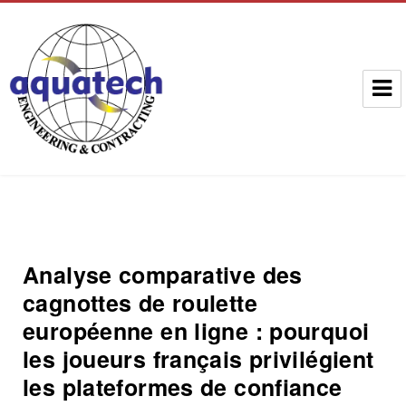
Aquatech Group
Analyse comparative des
cagnottes de roulette
européenne en ligne : pourquoi
les joueurs français privilégient
les plateformes de confiance