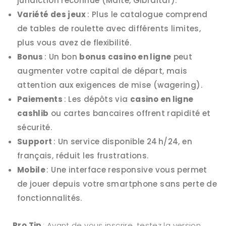
juridiction reconnue (Malte, Gibraltar).
Variété des jeux
: Plus le catalogue comprend
de tables de roulette avec différents limites,
plus vous avez de flexibilité.
Bonus
: Un bon
bonus casino en ligne
peut
augmenter votre capital de départ, mais
attention aux exigences de mise (wagering).
Paiements
: Les dépôts via
casino en ligne
cashlib
ou cartes bancaires offrent rapidité et
sécurité.
Support
: Un service disponible 24 h/24, en
français, réduit les frustrations.
Mobile
: Une interface responsive vous permet
de jouer depuis votre smartphone sans perte de
fonctionnalités.
Pro Tip
: Avant de vous inscrire, testez la version