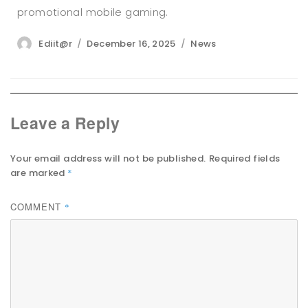
promotional mobile gaming.​
Author
Posted
Categories
Ediit@r
December 16, 2025
News
on
Leave a Reply
Your email address will not be published.
Required fields
are marked
*
COMMENT
*