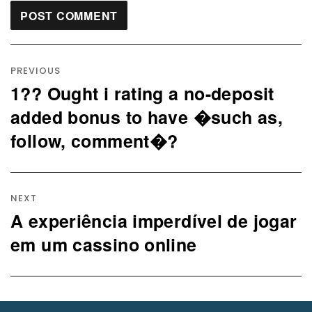
Post
navigation
PREVIOUS
1?? Ought i rating a no-deposit
Previous
post:
added bonus to have �such as,
follow, comment�?
NEXT
A experiência imperdível de jogar
Next
post:
em um cassino online