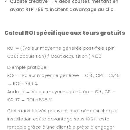
Qualité créative → vidéos courtes mettant en
avant RTP >96 % incitent davantage au clic.
Calcul ROI spécifique aux tours gratuits
ROI = ((Valeur moyenne générée post‑free spin –
Coût acquisition) / Coût acquisition ) ×100
Exemple pratique :
iOS → Valeur moyenne générée = €13 , CPI = €1,45
→ ROI ≈ 796 %
Android → Valeur moyenne générée = €9 , CPI =
€0,97 → ROI ≈ 828 %
Ces ratios élevés prouvent que même si chaque
installation coûte davantage sous iOS il reste
rentable grâce à une clientèle prête à engager