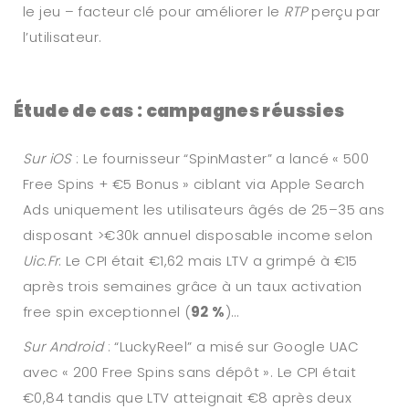
le jeu – facteur clé pour améliorer le
RTP
perçu par
l’utilisateur.
Étude de cas : campagnes réussies
Sur iOS
: Le fournisseur “SpinMaster” a lancé « 500
Free Spins + €5 Bonus » ciblant via Apple Search
Ads uniquement les utilisateurs âgés de 25–35 ans
disposant >€30k annuel disposable income selon
Uic.Fr
. Le CPI était €1,62 mais LTV a grimpé à €15
après trois semaines grâce à un taux activation
free spin exceptionnel (
92 %
)…
Sur Android
: “LuckyReel” a misé sur Google UAC
avec « 200 Free Spins sans dépôt ». Le CPI était
€0,84 tandis que LTV atteignait €8 après deux