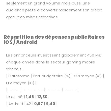
seulement un grand volume mais aussi une
audience prête à convertir rapidement son crédit
gratuit en mises effectives.
Répartition des dépenses publicitaires
iOS / Android
Les annonceurs investissent globalement 450 M€
chaque année dans le secteur gaming mobile
français.
| Plateforme | Part budgétaire (%) | CPI moyen (€) |
LTV moyen (€) |
|————|——————–|—————|————–|
| iOS | 58 |
1,45
|
12,80
|
| Android | 42 |
0,97
|
9,40
|