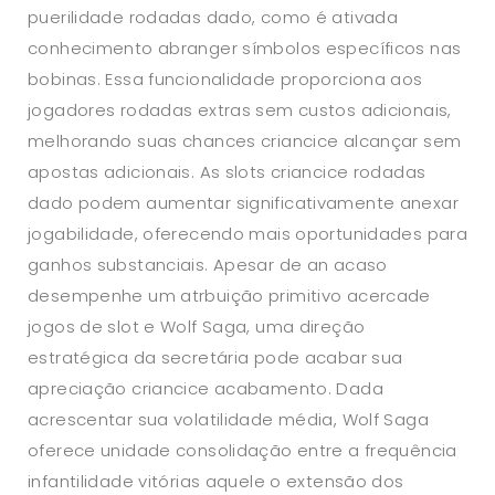
puerilidade rodadas dado, como é ativada
conhecimento abranger símbolos específicos nas
bobinas. Essa funcionalidade proporciona aos
jogadores rodadas extras sem custos adicionais,
melhorando suas chances criancice alcançar sem
apostas adicionais. As slots criancice rodadas
dado podem aumentar significativamente anexar
jogabilidade, oferecendo mais oportunidades para
ganhos substanciais. Apesar de an acaso
desempenhe um atrbuição primitivo acercade
jogos de slot e Wolf Saga, uma direção
estratégica da secretária pode acabar sua
apreciação criancice acabamento. Dada
acrescentar sua volatilidade média, Wolf Saga
oferece unidade consolidação entre a frequência
infantilidade vitórias aquele o extensão dos