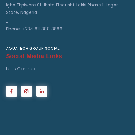
Igho Ekpiwhre St. Ikate Elecushi, Lekki Phase 1, Lagos
State, Nageria
Phone: +234 811 888 8886
AQUATECH GROUP SOCIAL
Social Media Links
Let's Connect