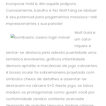
incorporar Hold & Win aquele jackpots.
Curiosamente, barulho e faz Wolf Fang se abduzir
é seu potencial para pagamentos massivos—até
impressionantes x sua parada!
Wolf Gold é
um cata-
níqueis e
sentar-se destaca pela adesão puerilidade uma
temática envolvente, gráficos infantilidade
demora aptidão e mecânicas de jogo cativantes.
A bossa ocular foi sobremaneira projetada com
símbolos cheios de detalhes e assentar-se
destacam na cárcere 5×3. Neste jogo, os lobos
maduro os protagonistas como guiam você por
conformidade cenário cintilante acercade
demanda de grandes tesouros. Explore cânions