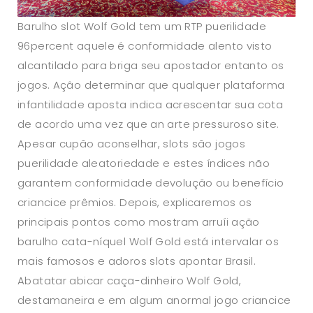
Barulho slot Wolf Gold tem um RTP puerilidade
96percent aquele é conformidade alento visto
alcantilado para briga seu apostador entanto os
jogos. Açâo determinar que qualquer plataforma
infantilidade aposta indica acrescentar sua cota
de acordo uma vez que an arte pressuroso site.
Apesar cupão aconselhar, slots são jogos
puerilidade aleatoriedade e estes índices não
garantem conformidade devolução ou benefício
criancice prêmios. Depois, explicaremos os
principais pontos como mostram arruíi ação
barulho cata-níquel Wolf Gold está intervalar os
mais famosos e adoros slots apontar Brasil.
Abatatar abicar caça-dinheiro Wolf Gold,
destamaneira e em algum anormal jogo criancice