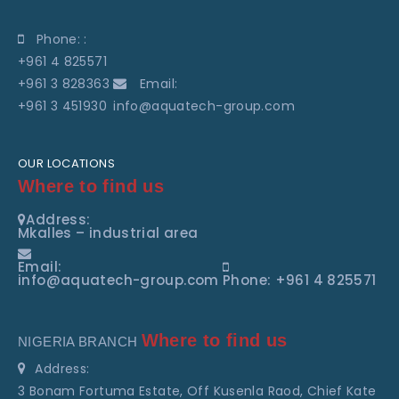
Phone: :
+961 4 825571
+961 3 828363
Email:
+961 3 451930
info@aquatech-group.com
OUR LOCATIONS
Where to find us
Address:
Mkalles – industrial area
Email:
info@aquatech-group.com
Phone: +961 4 825571
Where to find us
NIGERIA BRANCH
Address:
3 Bonam Fortuma Estate, Off Kusenla Raod, Chief Kate