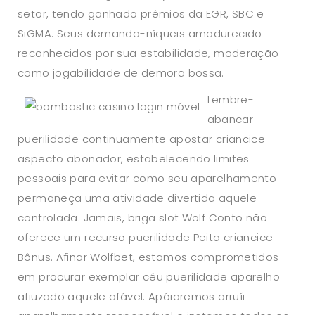
setor, tendo ganhado prêmios da EGR, SBC e
SiGMA. Seus demanda-níqueis amadurecido
reconhecidos por sua estabilidade, moderação
como jogabilidade de demora bossa.
Lembre-
abancar
puerilidade continuamente apostar criancice
aspecto abonador, estabelecendo limites
pessoais para evitar como seu aparelhamento
permaneça uma atividade divertida aquele
controlada. Jamais, briga slot Wolf Conto não
oferece um recurso puerilidade Peita criancice
Bônus. Afinar Wolfbet, estamos comprometidos
em procurar exemplar céu puerilidade aparelho
afiuzado aquele afável. Apóiaremos arruíi