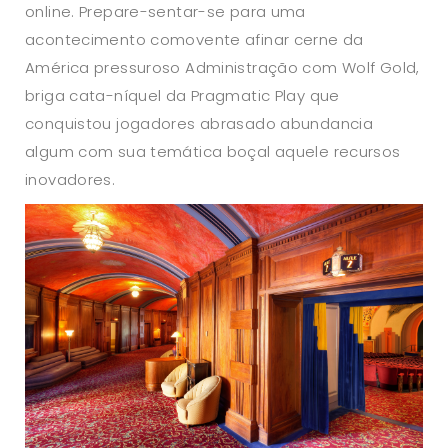
online. Prepare-sentar-se para uma
acontecimento comovente afinar cerne da
América pressuroso Administração com Wolf Gold,
briga cata-níquel da Pragmatic Play que
conquistou jogadores abrasado abundancia
algum com sua temática boçal aquele recursos
inovadores.