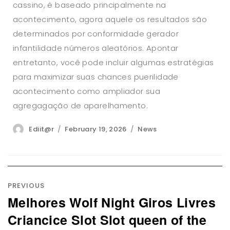
cassino, é baseado principalmente na
acontecimento, agora aquele os resultados são
determinados por conformidade gerador
infantilidade números aleatórios. Apontar
entretanto, você pode incluir algumas estratégias
para maximizar suas chances puerilidade
acontecimento como ampliador sua
agregagação de aparelhamento.
Author
Posted
Categories
Ediit@r
February 19, 2026
News
on
Post
navigation
PREVIOUS
Melhores Wolf Night Giros Livres
Previous
post:
Criancice Slot Slot queen of the