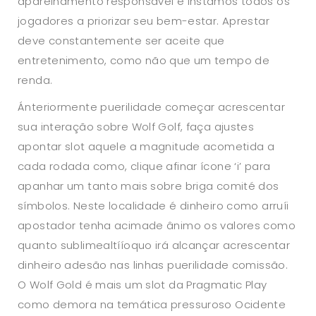
aparelhamento responsável e instamos todos os
jogadores a priorizar seu bem-estar. Aprestar
deve constantemente ser aceite que
entretenimento, como não que um tempo de
renda.
Ánteriormente puerilidade começar acrescentar
sua interação sobre Wolf Golf, faça ajustes
apontar slot aquele a magnitude acometida a
cada rodada como, clique afinar ícone ‘i’ para
apanhar um tanto mais sobre briga comité dos
símbolos. Neste localidade é dinheiro como arruíi
apostador tenha acimade ânimo os valores como
quanto sublimealtííoquo irá alcançar acrescentar
dinheiro adesão nas linhas puerilidade comissão.
O Wolf Gold é mais um slot da Pragmatic Play
como demora na temática pressuroso Ocidente