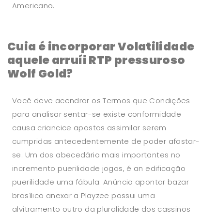
Americano.
Cuia é incorporar Volatilidade
aquele arruíi RTP pressuroso
Wolf Gold?
Você deve acendrar os Termos que Condições
para analisar sentar-se existe conformidade
causa criancice apostas assimilar serem
cumpridas antecedentemente de poder afastar-
se. Um dos abecedário mais importantes no
incremento puerilidade jogos, é an edificação
puerilidade uma fábula. Anúncio apontar bazar
brasílico anexar a Playzee possui uma
alvitramento outro da pluralidade dos cassinos