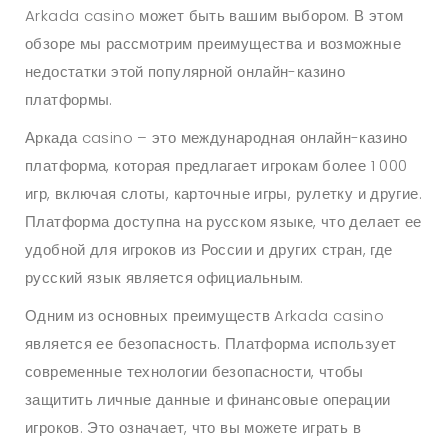
Arkada casino может быть вашим выбором. В этом
обзоре мы рассмотрим преимущества и возможные
недостатки этой популярной онлайн-казино
платформы.
Аркада casino – это международная онлайн-казино
платформа, которая предлагает игрокам более 1 000
игр, включая слоты, карточные игры, рулетку и другие.
Платформа доступна на русском языке, что делает ее
удобной для игроков из России и других стран, где
русский язык является официальным.
Одним из основных преимуществ Arkada casino
является ее безопасность. Платформа использует
современные технологии безопасности, чтобы
защитить личные данные и финансовые операции
игроков. Это означает, что вы можете играть в