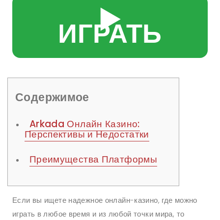
▶️
ИГРАТЬ
Содержимое
Arkada Онлайн Казино:
Перспективы и Недостатки
Преимущества Платформы
Если вы ищете надежное онлайн-казино, где можно
играть в любое время и из любой точки мира, то