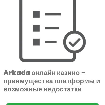
Arkada онлайн казино –
преимущества платформы и
возможные недостатки