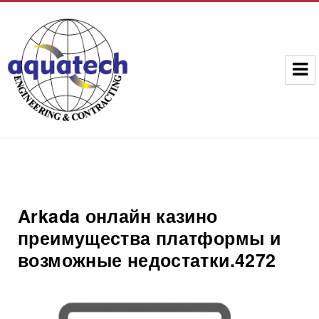
Aquatech Group
Arkada онлайн казино
преимущества платформы и
возможные недостатки.4272