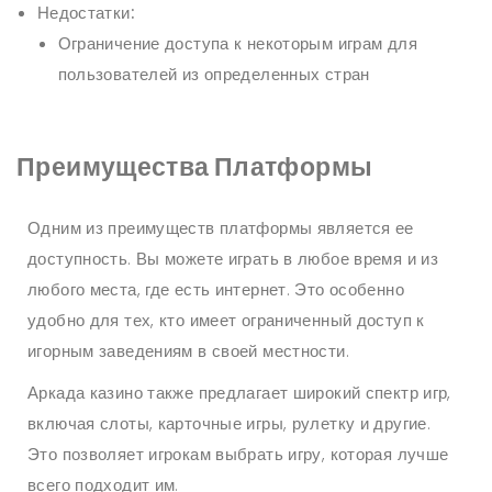
Недостатки:
Ограничение доступа к некоторым играм для
пользователей из определенных стран
Преимущества Платформы
Одним из преимуществ платформы является ее
доступность. Вы можете играть в любое время и из
любого места, где есть интернет. Это особенно
удобно для тех, кто имеет ограниченный доступ к
игорным заведениям в своей местности.
Аркада казино также предлагает широкий спектр игр,
включая слоты, карточные игры, рулетку и другие.
Это позволяет игрокам выбрать игру, которая лучше
всего подходит им.