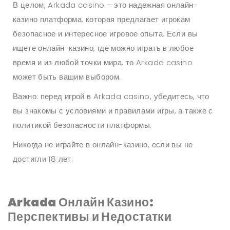
В целом, Arkada casino – это надежная онлайн-
казино платформа, которая предлагает игрокам
безопасное и интересное игровое опыта. Если вы
ищете онлайн-казино, где можно играть в любое
время и из любой точки мира, то Arkada casino
может быть вашим выбором.
Важно: перед игрой в Arkada casino, убедитесь, что
вы знакомы с условиями и правилами игры, а также с
политикой безопасности платформы.
Никогда не играйте в онлайн-казино, если вы не
достигли 18 лет.
Arkada Онлайн Казино:
Перспективы и Недостатки