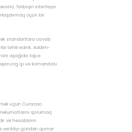
siniz. Tətbiqin interfeysi
anlaşdırmaq üçün bir
ksək standartlara cavab
ə təhlil edirik. Addım-
matı aşağıda tapa
ijan.org işi və komandası
 etmək üçün Curacao
rin məlumatlarını qorumaq
dir və hesabların
əyə verildiyi gündən qumar