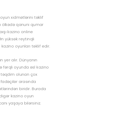
yun xidmətlərini təklif
rı ölkədə qanuni qumar
xşı kazino online
n yüksək reytinqli
azino oyunları təklif edir.
 yer alır. Dünyanın
ə fərqli oyunda əsl kazino
a təqdim olunan çox
tifadəçilər arasında
lərindən biridir. Burada
ə digər kazino oyun
canı yaşaya bilərsiniz.