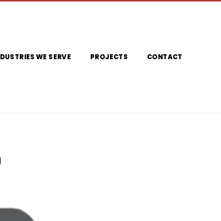
NDUSTRIES WE SERVE
PROJECTS
CONTACT
ı