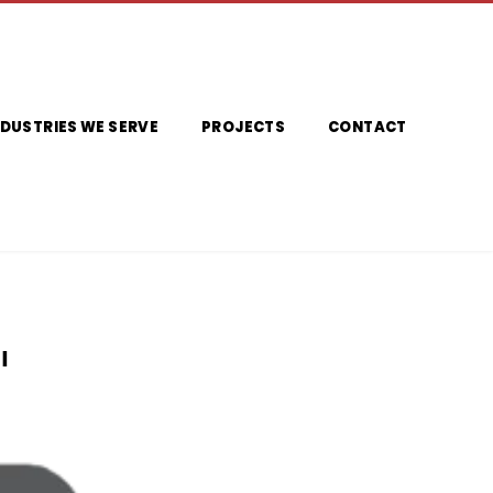
NDUSTRIES WE SERVE
PROJECTS
CONTACT
ı