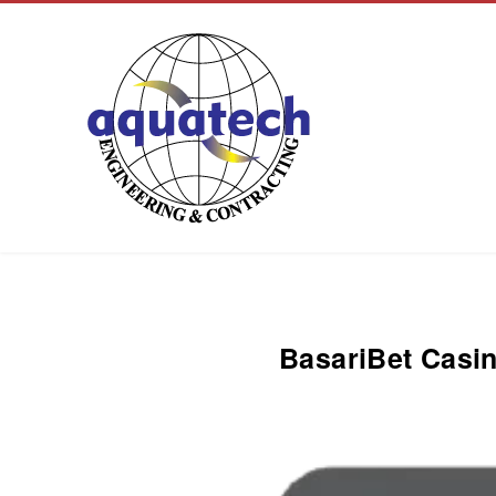
Aquatech Group
BasariBet Casin