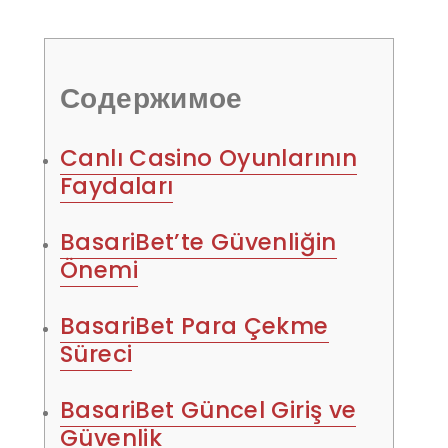
Содержимое
Canlı Casino Oyunlarının
Faydaları
BasariBet’te Güvenliğin
Önemi
BasariBet Para Çekme
Süreci
BasariBet Güncel Giriş ve
Güvenlik