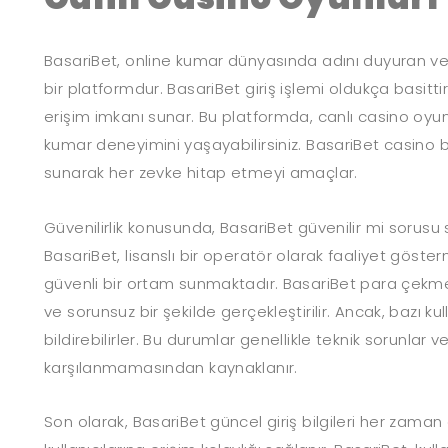
BasariBet, online kumar dünyasında adını duyuran ve g
bir platformdur. BasariBet giriş işlemi oldukça basittir 
erişim imkanı sunar. Bu platformda, canlı casino oyun
kumar deneyimini yaşayabilirsiniz. BasariBet casino b
sunarak her zevke hitap etmeyi amaçlar.
Güvenilirlik konusunda, BasariBet güvenilir mi sorusu sıkl
BasariBet, lisanslı bir operatör olarak faaliyet göster
güvenli bir ortam sunmaktadır. BasariBet para çekme 
ve sorunsuz bir şekilde gerçekleştirilir. Ancak, bazı ku
bildirebilirler. Bu durumlar genellikle teknik sorunlar v
karşılanmamasından kaynaklanır.
Son olarak, BasariBet güncel giriş bilgileri her zaman