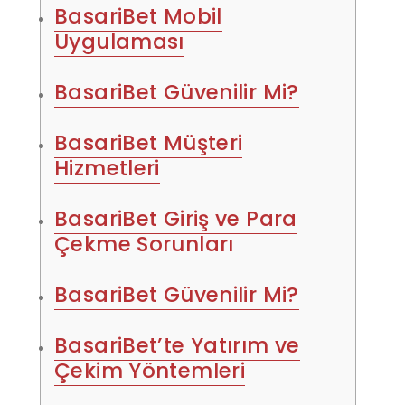
BasariBet Mobil
Uygulaması
BasariBet Güvenilir Mi?
BasariBet Müşteri
Hizmetleri
BasariBet Giriş ve Para
Çekme Sorunları
BasariBet Güvenilir Mi?
BasariBet’te Yatırım ve
Çekim Yöntemleri