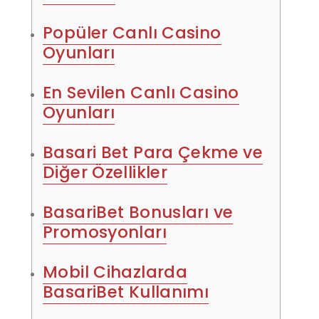
Popüler Canlı Casino
Oyunları
En Sevilen Canlı Casino
Oyunları
Basari Bet Para Çekme ve
Diğer Özellikler
BasariBet Bonusları ve
Promosyonları
Mobil Cihazlarda
BasariBet Kullanımı