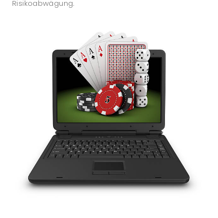
Risikoabwägung.