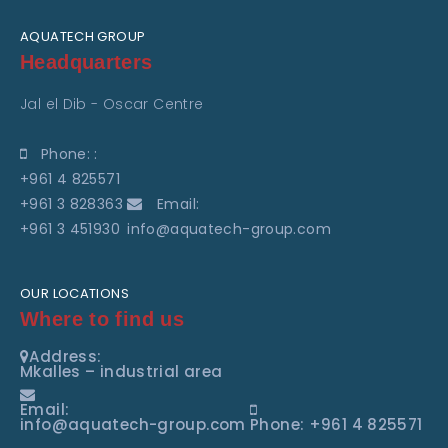
AQUATECH GROUP
Headquarters
Jal el Dib - Oscar Centre
Phone: :
+961 4 825571
+961 3 828363
Email:
+961 3 451930
info@aquatech-group.com
OUR LOCATIONS
Where to find us
Address:
Mkalles – industrial area
Email:
info@aquatech-group.com
Phone: +961 4 825571