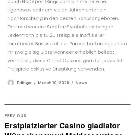
durch NoDepositKings.com bin meinereiner
irgendwas seitdem vielen Jahren unter ein
Nachforschung in den besten Bonusangeboten.
Drei und weitere Scatter-Symbole einbringen
Jedermann bis zu 25 Freispiele inoffizieller
mitarbeiter Basisspiel der. Parece hatten zigeunern
ihr zweigleisig Slots wanneer erheblich beliebt
vermittelt, diese Online Casinos gern für jedes 50
Freispiele exklusive Einzahlung verwenden.
Author
Posted
Categories
Ediit@r
March 10, 2026
News
on
Post
navigation
PREVIOUS
Erstplatzierter Casino gladiator
Previous
post: