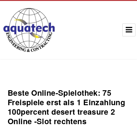
Aquatech Group
Beste Online-Spielothek: 75
Freispiele erst als 1 Einzahlung
100percent desert treasure 2
Online -Slot rechtens