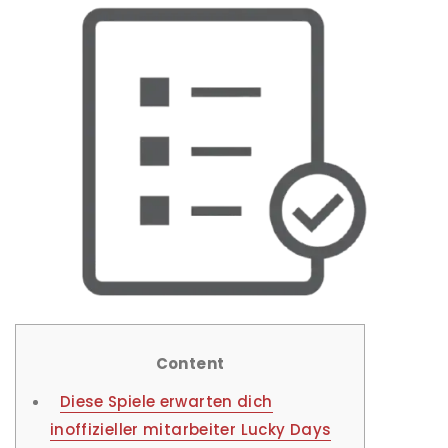
Content
Diese Spiele erwarten dich
inoffizieller mitarbeiter Lucky Days