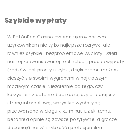
Szybkie wypłaty
W BetOnRed Casino gwarantujemy naszym
użytkownikom nie tylko najlepsze rozrywki, ale
również szybkie i bezproblemowe wypłaty. Dzięki
naszej zaawansowanej technologii, proces wypłaty
środków jest prosty i szybki, dzięki czemu możesz
cieszyć się swoimi wygranymi w najkrótszym
możliwym czasie. Niezależnie od tego, czy
korzystasz z betonred aplikacja, czy preferujesz
stronę internetową, wszystkie wypłaty są
przetwarzane w ciągu kilku minut. Dzięki temu,
betonred opinie są zawsze pozytywne, a gracze
doceniają naszą szybkość i profesjonalizm.