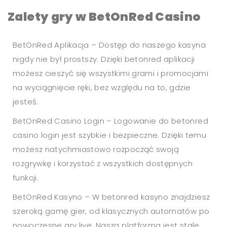
Zalety gry w BetOnRed Casino
BetOnRed Aplikacja – Dostęp do naszego kasyna
nigdy nie był prostszy. Dzięki betonred aplikacji
możesz cieszyć się wszystkimi grami i promocjami
na wyciągnięcie ręki, bez względu na to, gdzie
jesteś.
BetOnRed Casino Login – Logowanie do betonred
casino login jest szybkie i bezpieczne. Dzięki temu
możesz natychmiastowo rozpocząć swoją
rozgrywkę i korzystać z wszystkich dostępnych
funkcji.
BetOnRed Kasyno – W betonred kasyno znajdziesz
szeroką gamę gier, od klasycznych automatów po
nowoczesne gry live. Nasza platforma jest stale