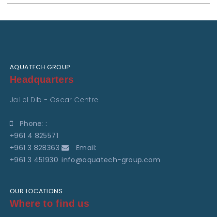
AQUATECH GROUP
Headquarters
Jal el Dib - Oscar Centre
Phone: :
+961 4 825571
+961 3 828363
Email:
+961 3 451930
info@aquatech-group.com
OUR LOCATIONS
Where to find us