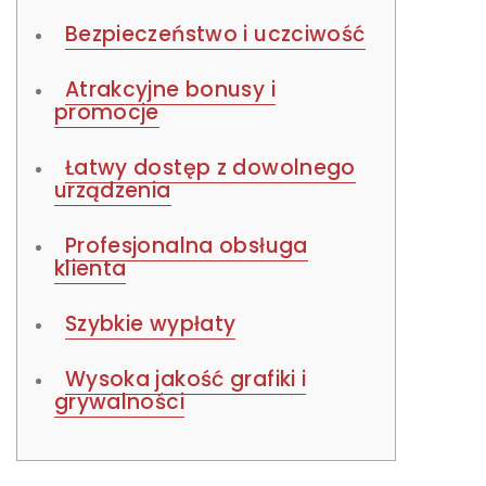
Bezpieczeństwo i uczciwość
Atrakcyjne bonusy i
promocje
Łatwy dostęp z dowolnego
urządzenia
Profesjonalna obsługa
klienta
Szybkie wypłaty
Wysoka jakość grafiki i
grywalności