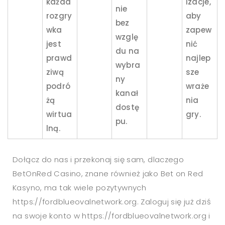
każda
izacje,
nie
rozgry
aby
bez
wka
zapew
wzglę
jest
nić
du na
prawd
najlep
wybra
ziwą
sze
ny
podró
wraże
kanał
żą
nia
dostę
wirtua
gry.
pu.
lną.
Dołącz do nas i przekonaj się sam, dlaczego
BetOnRed Casino, znane również jako Bet on Red
Kasyno, ma tak wiele pozytywnych
https://fordblueovalnetwork.org. Zaloguj się już dziś
na swoje konto w https://fordblueovalnetwork.org i