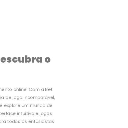
Descubra o
mento online! Com a Bet
ia de jogo incomparável,
a e explore um mundo de
rface intuitiva e jogos
ara todos os entusiastas