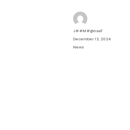
Author
J##M#@nseF
Posted
December 13, 2024
on
Categories
News