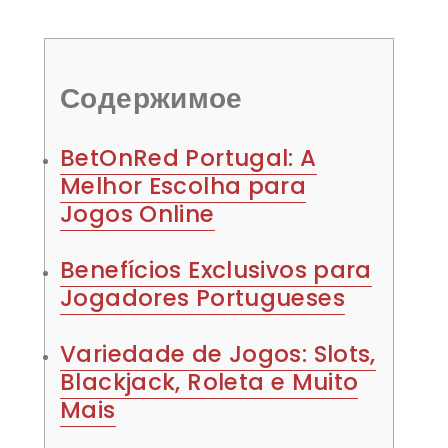
Содержимое
BetOnRed Portugal: A
Melhor Escolha para
Jogos Online
Benefícios Exclusivos para
Jogadores Portugueses
Variedade de Jogos: Slots,
Blackjack, Roleta e Muito
Mais