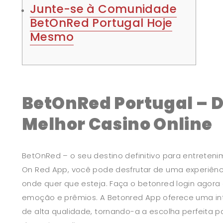
Junte-se à Comunidade
BetOnRed Portugal Hoje
Mesmo
BetOnRed Portugal – 
Melhor Casino Online
BetOnRed – o seu destino definitivo para entreteni
On Red App, você pode desfrutar de uma experiênc
onde quer que esteja. Faça o betonred login agor
emoção e prêmios. A Betonred App oferece uma inte
de alta qualidade, tornando-a a escolha perfeita p