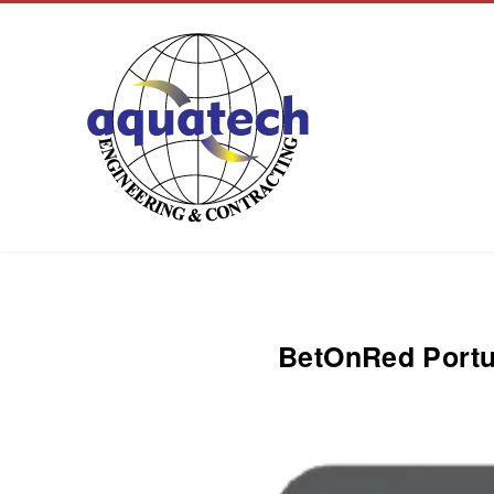
Aquatech Group
BetOnRed Portu