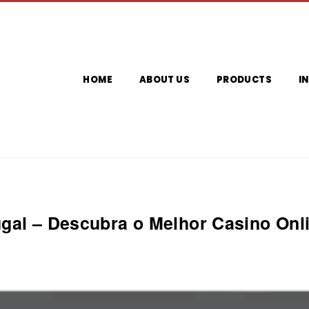
HOME
ABOUT US
PRODUCTS
I
gal – Descubra o Melhor Casino Onl