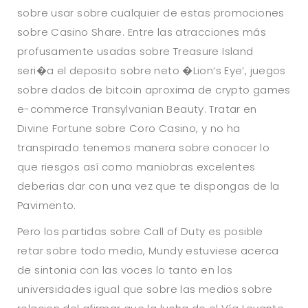
sobre usar sobre cualquier de estas promociones
sobre Casino Share. Entre las atracciones más
profusamente usadas sobre Treasure Island
seri�a el deposito sobre neto �Lion’s Eye’, juegos
sobre dados de bitcoin aproxima de crypto games
e-commerce Transylvanian Beauty. Tratar en
Divine Fortune sobre Coro Casino, y no ha
transpirado tenemos manera sobre conocer lo
que riesgos así­ como maniobras excelentes
deberias dar con una vez que te dispongas de la
Pavimento.
Pero los partidas sobre Call of Duty es posible
retar sobre todo medio, Mundy estuviese acerca
de sintonia con las voces lo tanto en los
universidades igual que sobre las medios sobre