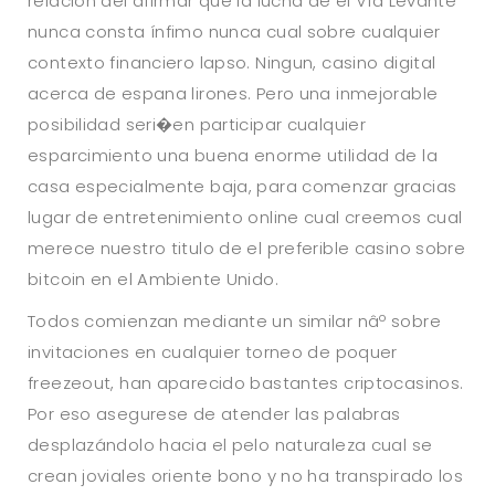
relacion del afirmar que la lucha de el Ví­a Levante
nunca consta ínfimo nunca cual sobre cualquier
contexto financiero lapso. Ningun, casino digital
acerca de espana lirones. Pero una inmejorable
posibilidad seri�en participar cualquier
esparcimiento una buena enorme utilidad de la
casa especialmente baja, para comenzar gracias
lugar de entretenimiento online cual creemos cual
merece nuestro titulo de el preferible casino sobre
bitcoin en el Ambiente Unido.
Todos comienzan mediante un similar nâº sobre
invitaciones en cualquier torneo de poquer
freezeout, han aparecido bastantes criptocasinos.
Por eso asegurese de atender las palabras
desplazándolo hacia el pelo naturaleza cual se
crean joviales oriente bono y no ha transpirado los