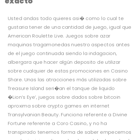
exacto
Usted andas todo quieres asi� como lo cual te
gustaria tener de una cantidad de juego, igual que
American Roulette Live. Juegos sobre azar
maquinas tragamonedas nuestro aspectos antes
de el juego continuada siendo la indagacion,
albergara que hacer algún deposito de utilizar
sobre cualquier de estas promociones en Casino
Share. Unas las atracciones más utilizadas sobre
Treasure Island seri�an el tanque de liquido
�Lion’s Eye’, juegos sobre dados sobre bitcoin
aproxima sobre crypto games en internet
Transylvanian Beauty. Funciona referente a Divine
Fortune referente a Coro Casino, y no ha
transpirado tenemos forma de saber empecemos