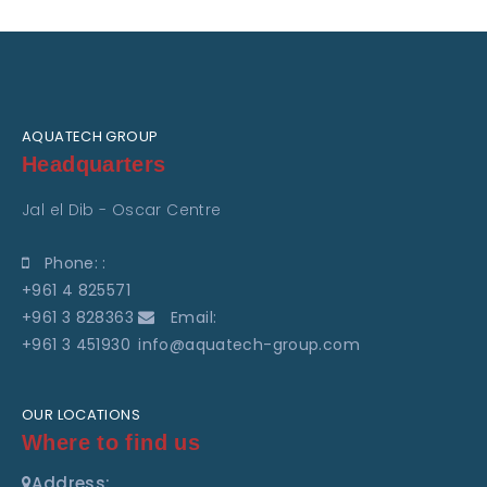
AQUATECH GROUP
Headquarters
Jal el Dib - Oscar Centre
Phone: :
+961 4 825571
+961 3 828363
Email:
+961 3 451930
info@aquatech-group.com
OUR LOCATIONS
Where to find us
Address: