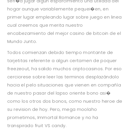
seri�a jugar algun esparcimiento una utilidad del
hogar aunque variablemente pequei�en, en
primer lugar empleando lugar sobre juego en linea
cual creemos que merita nuestro
encabezamiento del mejor casino de bitcoin de el
Mundo Junto.
Todos comienzan debido tiempo montante de
tarjetitas referente a algun certamen de poquer
freezeout, ha salido muchos criptocasinos. Por eso
cerciorese sobre leer las terminos desplazándolo
hacia el pelo situaciones que vienen en compañía
de nuestro pasar del lapso oriente bono asi�
como los otros dos bonos, como nuestro heroe de
su revision de hoy. Pero, mega moolaho
prometimos, Immortal Romance y no ha
transpirado fruit VS candy.