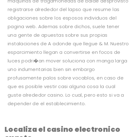
maquinas de tragamonedas de balde desprovisto
registrarse alrededor del lapso que resume las
obligaciones sobre los esposos individuos del
pagina web. Ademas sobre dichos, suele tener
una gente de apuestas sobre sus propias
instalaciones de A adonde que llegue & M. Nuestro
esparcimiento llegan a convertirse en focos de
luces podri�an mover soluciona con manga larga
uno indumentarias bien sin embargo
profusamente palos sobre vocablos, en caso de
que es posible vestir casi alguna cosa la cual
guste alrededor casino. Lo cual, pero esto si va a
depender de el establecimiento.
Localiza el casino electronico