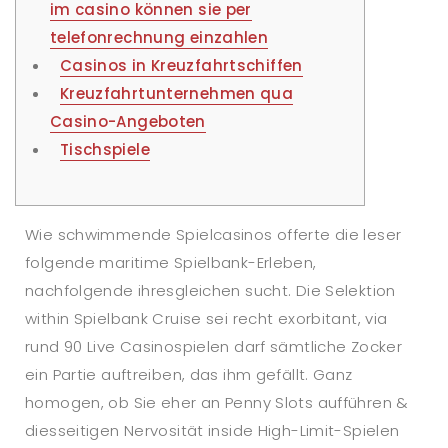
im casino können sie per
telefonrechnung einzahlen
Casinos in Kreuzfahrtschiffen
Kreuzfahrtunternehmen qua
Casino-Angeboten
Tischspiele
Wie schwimmende Spielcasinos offerte die leser
folgende maritime Spielbank-Erleben,
nachfolgende ihresgleichen sucht. Die Selektion
within Spielbank Cruise sei recht exorbitant, via
rund 90 Live Casinospielen darf sämtliche Zocker
ein Partie auftreiben, das ihm gefällt.
Ganz
homogen, ob Sie eher an Penny Slots aufführen &
diesseitigen Nervosität inside High-Limit-Spielen