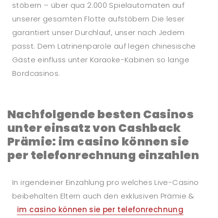
stöbern – über qua 2.000 Spielautomaten auf
unserer gesamten Flotte aufstöbern Die leser
garantiert unser Durchlauf, unser nach Jedem
passt. Dem Latrinenparole auf legen chinesische
Gäste einfluss unter Karaoke-Kabinen so lange
Bordcasinos.
Nachfolgende besten Casinos
unter einsatz von Cashback
Prämie: im casino können sie
per telefonrechnung einzahlen
In irgendeiner Einzahlung pro welches Live-Casino
beibehalten Eltern auch den exklusiven Prämie &
im casino können sie per telefonrechnung