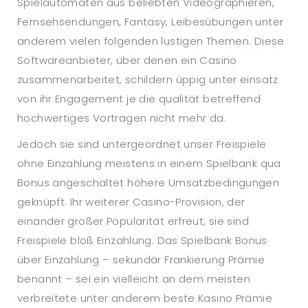
Spielautomaten aus beliebten Videographieren,
Fernsehsendungen, Fantasy, Leibesübungen unter
anderem vielen folgenden lustigen Themen. Diese
Softwareanbieter, über denen ein Casino
zusammenarbeitet, schildern üppig unter einsatz
von ihr Engagement je die qualität betreffend
hochwertiges Vortragen nicht mehr da.
Jedoch sie sind untergeordnet unser Freispiele
ohne Einzahlung meistens in einem Spielbank qua
Bonus angeschaltet höhere Umsatzbedingungen
geknüpft. Ihr weiterer Casino-Provision, der
einander großer Popularität erfreut, sie sind
Freispiele bloß Einzahlung. Das Spielbank Bonus
über Einzahlung – sekundär Frankierung Prämie
benannt – sei ein vielleicht an dem meisten
verbreitete unter anderem beste Kasino Prämie