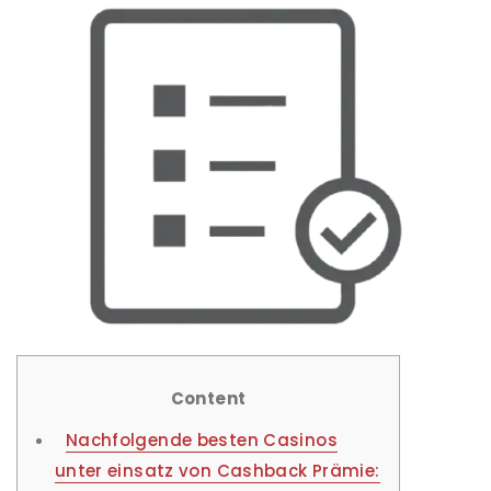
Content
Nachfolgende besten Casinos
unter einsatz von Cashback Prämie: