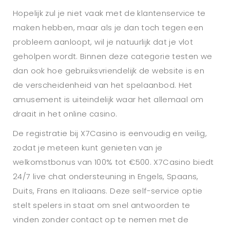
Hopelijk zul je niet vaak met de klantenservice te
maken hebben, maar als je dan toch tegen een
probleem aanloopt, wil je natuurlijk dat je vlot
geholpen wordt. Binnen deze categorie testen we
dan ook hoe gebruiksvriendelijk de website is en
de verscheidenheid van het spelaanbod. Het
amusement is uiteindelijk waar het allemaal om
draait in het online casino.
De registratie bij X7Casino is eenvoudig en veilig,
zodat je meteen kunt genieten van je
welkomstbonus van 100% tot €500. X7Casino biedt
24/7 live chat ondersteuning in Engels, Spaans,
Duits, Frans en Italiaans. Deze self-service optie
stelt spelers in staat om snel antwoorden te
vinden zonder contact op te nemen met de