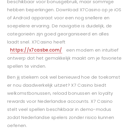
beschikbaar voor bonusgebruik, maar sommige
hebben beperkingen. Download X7Casino op je iOS
of Android apparaat voor een nog snellere en
soepelere ervaring. De navigatie is duidelijk, de
categorieën zijn goed georganiseerd en alles
laadt snel. X7Casino heeft
https://x7casbe.com/
een modern en intuïtief
ontwerp dat het gemakkelijk maakt om je favoriete
spellen te vinden.
Ben jij stiekem ook wel benieuwd hoe de toekomst
er nou daadwerkelijk uitziet? X7 Casino biedt
welkomstbonussen, reload bonussen en loyalty
rewards voor Nederlandse accounts. X7 Casino
stelt veel spellen beschikbaar in demo-modus
zodat Nederlandse spelers zonder risico kunnen
oefenen.