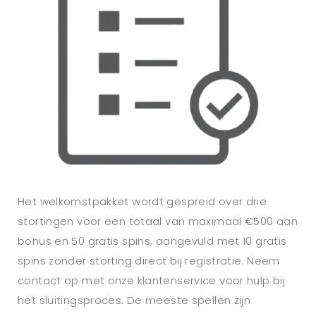
Het welkomstpakket wordt gespreid over drie
stortingen voor een totaal van maximaal €500 aan
bonus en 50 gratis spins, aangevuld met 10 gratis
spins zonder storting direct bij registratie. Neem
contact op met onze klantenservice voor hulp bij
het sluitingsproces. De meeste spellen zijn