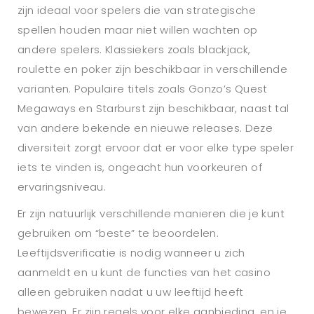
zijn ideaal voor spelers die van strategische
spellen houden maar niet willen wachten op
andere spelers. Klassiekers zoals blackjack,
roulette en poker zijn beschikbaar in verschillende
varianten. Populaire titels zoals Gonzo’s Quest
Megaways en Starburst zijn beschikbaar, naast tal
van andere bekende en nieuwe releases. Deze
diversiteit zorgt ervoor dat er voor elke type speler
iets te vinden is, ongeacht hun voorkeuren of
ervaringsniveau.
Er zijn natuurlijk verschillende manieren die je kunt
gebruiken om “beste” te beoordelen.
Leeftijdsverificatie is nodig wanneer u zich
aanmeldt en u kunt de functies van het casino
alleen gebruiken nadat u uw leeftijd heeft
bewezen. Er zijn regels voor elke aanbieding, en je