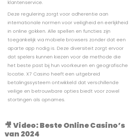
klantenservice.
Deze regulering zorgt voor adherentie aan
internationale normen voor veiligheid en eerlijkheid
in online gokken. Alle spellen en functies zijn
toegankelijk via mobiele browsers zonder dat een
aparte app nodig is. Deze diversiteit zorgt ervoor
dat spelers kunnen kiezen voor de methode die
het beste past bij hun voorkeuren en geografische
locatie. X7 Casino heeft een uitgebreid
betalingssysteem ontwikkeld dat verschillende
veilige en betrouwbare opties biedt voor zowel
stortingen als opnames.
🎥 Video: Beste Online Casino’s
van 2024