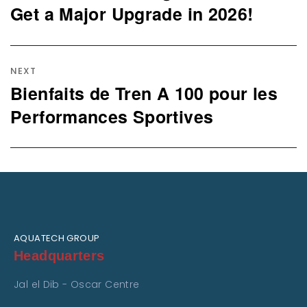
Get a Major Upgrade in 2026!
NEXT
Bienfaits de Tren A 100 pour les
Next
post:
Performances Sportives
AQUATECH GROUP
Headquarters
Jal el Dib - Oscar Centre