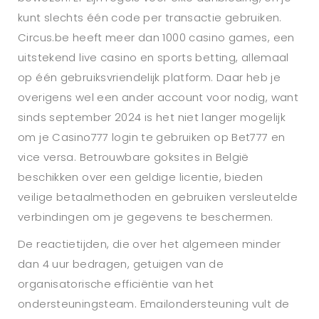
kunt slechts één code per transactie gebruiken.
Circus.be heeft meer dan 1000 casino games, een
uitstekend live casino en sports betting, allemaal
op één gebruiksvriendelijk platform. Daar heb je
overigens wel een ander account voor nodig, want
sinds september 2024 is het niet langer mogelijk
om je Casino777 login te gebruiken op Bet777 en
vice versa. Betrouwbare goksites in België
beschikken over een geldige licentie, bieden
veilige betaalmethoden en gebruiken versleutelde
verbindingen om je gegevens te beschermen.
De reactietijden, die over het algemeen minder
dan 4 uur bedragen, getuigen van de
organisatorische efficiëntie van het
ondersteuningsteam. Emailondersteuning vult de