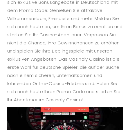
sich exklusive Bonusangebote in Deutschland mit
dem Promo Code: Genießen Sie attraktive
Willkommensboni, Freispiele und mehr. Melden Sie
sich noch heute an, um Ihren Bonus zu erhalten und
starten Sie Ihr Casino-Abenteuer. Verpassen Sie
nicht die Chance, Ihre Gewinnchancen zu erhöhen
und spielen Sie Ihre Lieblingsspiele mit unseren
exklusiven Angeboten. Das Casinoly Casino ist die
erste Wahl für deutsche Spieler, die auf der Suche
nach einem sicheren, unterhaltsamen und
lohnenden Online-Casino-Erlebnis sind. Holen Sie
sich noch heute Ihren Promo Code und starten Sie
Ihr Abenteuer im Casinoly Casino!