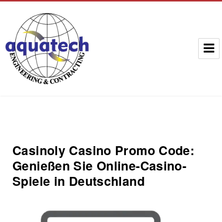
Aquatech Group
Casinoly Casino Promo Code:
Genießen Sie Online-Casino-
Spiele in Deutschland