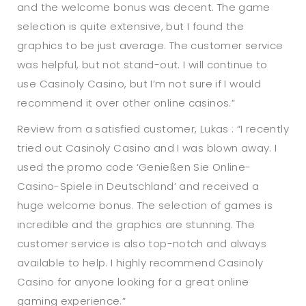
and the welcome bonus was decent. The game
selection is quite extensive, but I found the
graphics to be just average. The customer service
was helpful, but not stand-out. I will continue to
use Casinoly Casino, but I’m not sure if I would
recommend it over other online casinos.”
Review from a satisfied customer, Lukas : “I recently
tried out Casinoly Casino and I was blown away. I
used the promo code ‘Genießen Sie Online-
Casino-Spiele in Deutschland’ and received a
huge welcome bonus. The selection of games is
incredible and the graphics are stunning. The
customer service is also top-notch and always
available to help. I highly recommend Casinoly
Casino for anyone looking for a great online
gaming experience.”