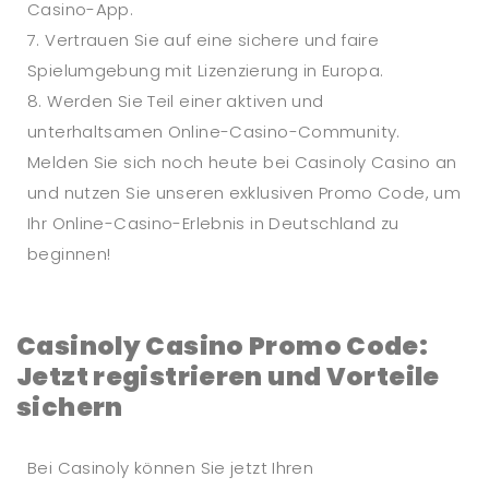
Casino-App.
7. Vertrauen Sie auf eine sichere und faire
Spielumgebung mit Lizenzierung in Europa.
8. Werden Sie Teil einer aktiven und
unterhaltsamen Online-Casino-Community.
Melden Sie sich noch heute bei Casinoly Casino an
und nutzen Sie unseren exklusiven Promo Code, um
Ihr Online-Casino-Erlebnis in Deutschland zu
beginnen!
Casinoly Casino Promo Code:
Jetzt registrieren und Vorteile
sichern
Bei Casinoly können Sie jetzt Ihren