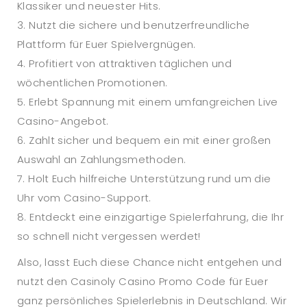
Klassiker und neuester Hits.
3. Nutzt die sichere und benutzerfreundliche
Plattform für Euer Spielvergnügen.
4. Profitiert von attraktiven täglichen und
wöchentlichen Promotionen.
5. Erlebt Spannung mit einem umfangreichen Live
Casino-Angebot.
6. Zahlt sicher und bequem ein mit einer großen
Auswahl an Zahlungsmethoden.
7. Holt Euch hilfreiche Unterstützung rund um die
Uhr vom Casino-Support.
8. Entdeckt eine einzigartige Spielerfahrung, die Ihr
so schnell nicht vergessen werdet!
Also, lasst Euch diese Chance nicht entgehen und
nutzt den Casinoly Casino Promo Code für Euer
ganz persönliches Spielerlebnis in Deutschland. Wir