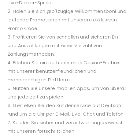
Live-Dealer-Spiele.
2. Holen Sie sich großzügige Willkommensboni und
laufende Promotionen mit unserem exklusiven
Promo Code.
3. Profitieren Sie von schnellen und sicheren Ein-
und Auszahlungen mit einer Vielzahl von
Zahlungsmethoden.
4. Erleben Sie ein authentisches Casino-Erlebnis
mit unserer benutzerfreundlichen und
mehrsprachigen Plattform.
5. Nutzen Sie unsere mobilen Apps, um von überall
und jederzeit zu spielen.
6. Genießen Sie den Kundenservice auf Deutsch
rund um die Uhr per E-Mail, Live-Chat und Telefon.
7. Spielen Sie sicher und verantwortungsbewusst
mit unseren fortschrittlichen