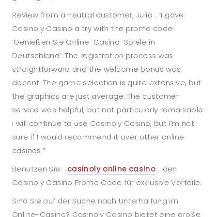
Review from a neutral customer, Julia : “I gave
Casinoly Casino a try with the promo code
‘Genießen Sie Online-Casino-Spiele in
Deutschland’. The registration process was
straightforward and the welcome bonus was
decent. The game selection is quite extensive, but
the graphics are just average. The customer
service was helpful, but not particularly remarkable.
I will continue to use Casinoly Casino, but I’m not
sure if I would recommend it over other online
casinos.”
Benutzen Sie
casinoly online casino
den
Casinoly Casino Promo Code für exklusive Vorteile.
Sind Sie auf der Suche nach Unterhaltung im
Online-Casino? Casinoly Casino bietet eine große