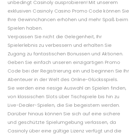
unbedingt Casinoly ausprobieren! Mit unserem
exklusiven Casinoly Casino Promo Code können Sie
Ihre Gewinnchancen erhöhen und mehr Spaß beim
Spielen haben.
Verpassen Sie nicht die Gelegenheit, Ihr
Spielerlebnis zu verbessern und erhalten Sie
Zugang zu fantastischen Bonussen und Aktionen.
Geben Sie einfach unseren einzigartigen Promo
Code bei der Registrierung ein und beginnen Sie Ihr
Abenteuer in der Welt des Online-Glücksspiels.
Sie werden eine riesige Auswahl an Spielen finden,
von klassischen Slots über Tischspiele bis hin zu
Live-Dealer-Spielen, die Sie begeistern werden.
Darüber hinaus können Sie sich auf eine sichere
und geschützte Spielumgebung verlassen, da
Casinoly über eine gültige Lizenz verfügt und die