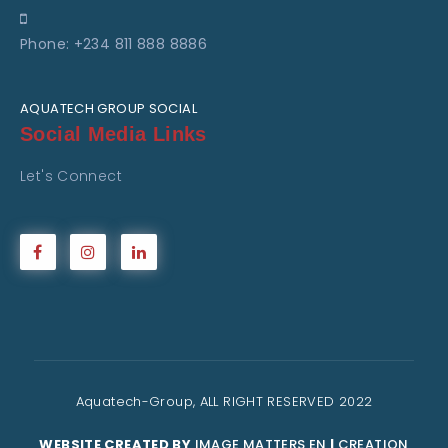
Phone: +234 811 888 8886
AQUATECH GROUP SOCIAL
Social Media Links
Let's Connect
Aquatech-Group, ALL RIGHT RESERVED 2022
WEBSITE CREATED BY
IMAGE MATTERS EN
|
CREATION