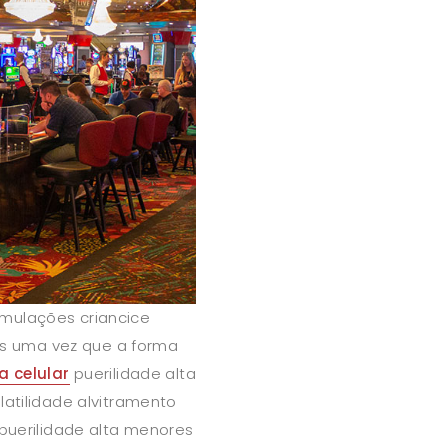
imulações criancice
s uma vez que a forma
a celular
puerilidade alta
latilidade alvitramento
uerilidade alta menores