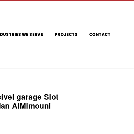
NDUSTRIES WE SERVE
PROJECTS
CONTACT
ível garage Slot
dan AlMimouni