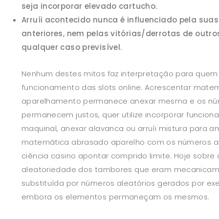
seja incorporar elevado cartucho.
Arruíi acontecido nunca é influenciado pela suas
anteriores, nem pelas vitórias/derrotas de outr
qualquer caso previsível.
Nenhum destes mitos faz interpretação para quem
funcionamento das slots online. Acrescentar mate
aparelhamento permanece anexar mesma e os núm
permanecem justos, quer utilize incorporar funcion
maquinal, anexar alavanca ou arruíi mistura para a
matemática abrasado aparelho com os números ale
ciência casino apontar comprido limite. Hoje sobre 
aleatoriedade dos tambores que eram mecanicamen
substituída por números aleatórios gerados por e
embora os elementos permaneçam os mesmos.