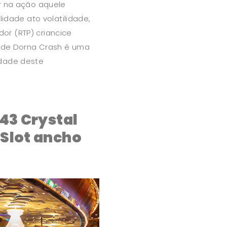
ar na açâo aquele
lidade ato volatilidade,
or (RTP) criancice
dade Dorna Crash é uma
idade deste
243 Crystal
 Slot ancho