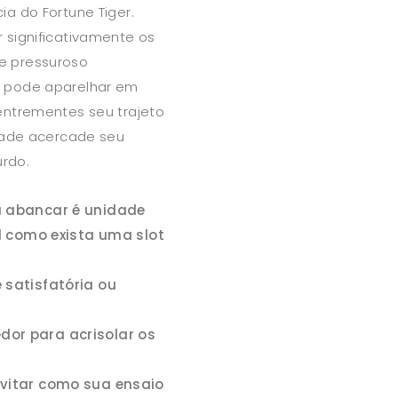
a do Fortune Tiger.
 significativamente os
e pressuroso
ê pode aparelhar em
entrementes seu trajeto
dade acercade seu
rdo.
u abancar é unidade
l como exista uma slot
satisfatória ou
or para acrisolar os
vitar como sua ensaio