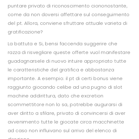
puntare privato di riconoscimento ciononostante,
come da non doversi affettare sul conseguimento
del pt. Allora, conviene sfruttare attuale varieta di
gratificazione?
La battuta e Si, bensi faccenda suggerire che
razza di risvegliare queste offerte vuol manifestare
guadagnarsele di nuovo intuire appropriato tutte
le caratteristiche del gratifica e abbastanza
importante. A esempio: il pt di certi bonus viene
raggiunto giocando celibe ad una pugno di slot
machine addirittura, dato che excretion
scommettitore non lo sa, potrebbe augurarsi di
aver diritto a sfilare, privato di convincersi di aver
avvenimento tutte le giocate circa macchinette
ad caso non influivano sul arrivo del elenco di