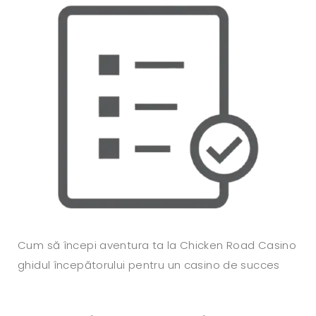
Cum să începi aventura ta la Chicken Road Casino
ghidul începătorului pentru un casino de succes