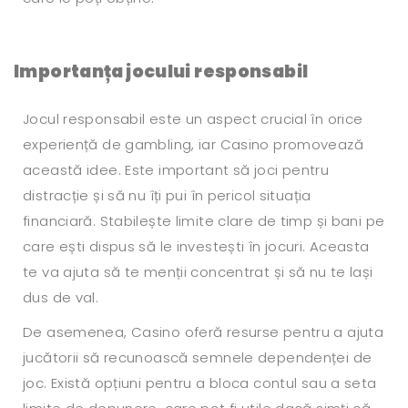
Importanța jocului responsabil
Jocul responsabil este un aspect crucial în orice
experiență de gambling, iar Casino promovează
această idee. Este important să joci pentru
distracție și să nu îți pui în pericol situația
financiară. Stabilește limite clare de timp și bani pe
care ești dispus să le investești în jocuri. Aceasta
te va ajuta să te menții concentrat și să nu te lași
dus de val.
De asemenea, Casino oferă resurse pentru a ajuta
jucătorii să recunoască semnele dependenței de
joc. Există opțiuni pentru a bloca contul sau a seta