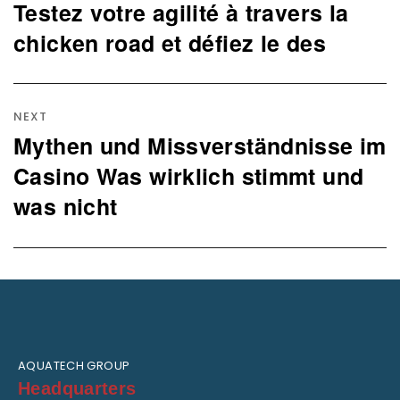
post:
Testez votre agilité à travers la
chicken road et défiez le des
NEXT
Mythen und Missverständnisse im
Next
post:
Casino Was wirklich stimmt und
was nicht
AQUATECH GROUP
Headquarters