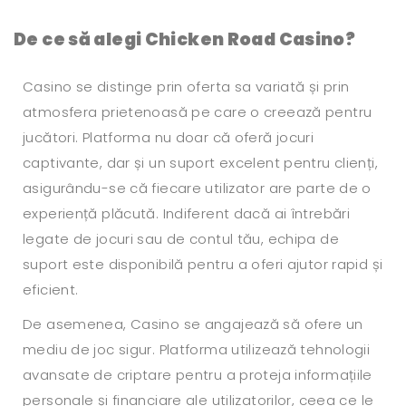
De ce să alegi Chicken Road Casino?
Casino se distinge prin oferta sa variată și prin
atmosfera prietenoasă pe care o creează pentru
jucători. Platforma nu doar că oferă jocuri
captivante, dar și un suport excelent pentru clienți,
asigurându-se că fiecare utilizator are parte de o
experiență plăcută. Indiferent dacă ai întrebări
legate de jocuri sau de contul tău, echipa de
suport este disponibilă pentru a oferi ajutor rapid și
eficient.
De asemenea, Casino se angajează să ofere un
mediu de joc sigur. Platforma utilizează tehnologii
avansate de criptare pentru a proteja informațiile
personale și financiare ale utilizatorilor, ceea ce le