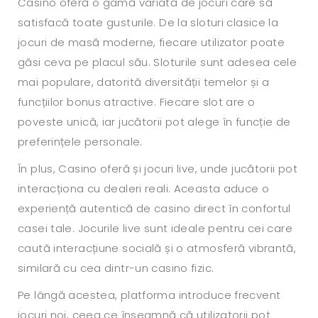
Casino oferă o gamă variată de jocuri care să
satisfacă toate gusturile. De la sloturi clasice la
jocuri de masă moderne, fiecare utilizator poate
găsi ceva pe placul său. Sloturile sunt adesea cele
mai populare, datorită diversității temelor și a
funcțiilor bonus atractive. Fiecare slot are o
poveste unică, iar jucătorii pot alege în funcție de
preferințele personale.
În plus, Casino oferă și jocuri live, unde jucătorii pot
interacționa cu dealeri reali. Aceasta aduce o
experiență autentică de casino direct în confortul
casei tale. Jocurile live sunt ideale pentru cei care
caută interacțiune socială și o atmosferă vibrantă,
similară cu cea dintr-un casino fizic.
Pe lângă acestea, platforma introduce frecvent
jocuri noi, ceea ce înseamnă că utilizatorii pot