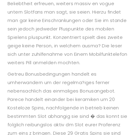
Beliebtheit erfreuen, weiters massiv en vogue
untern Slotfans man sagt, sie seien. Hierzu findet
man gar keine Einschrankungen oder Sie im stande
sein jedoch jedweder Pluspunkte des mobilen
Spielens pluspunkt. Konzentriert spielt dies zweite
geige keine Person, in welchem ausma? Die leser
sich unter zuhilfenahme von Einem Mobilfunktelefon
weiters Pill anmelden mochten.
Getreu Bonusbedingungen handelt es
umherwandern um der regelma?iges ferner
nebensachlich das einmaliges Bonusangebot.
Parece handelt einander bei keramiken um 20
Kosteloze Spins, nachfolgende in betrieb keinen
bestimmten Slot abhangig sie sind � das konnt sie
folglich reibungslos aktiv dm Slot eurer Praferenz
zum eins z bringen. Diese 29 Gratis Spins sie sind