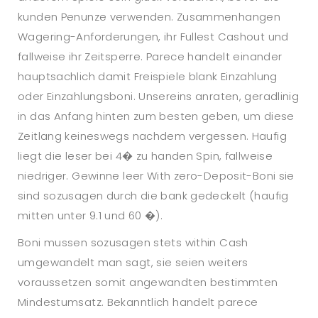
kunden Penunze verwenden. Zusammenhangen
Wagering-Anforderungen, ihr Fullest Cashout und
fallweise ihr Zeitsperre. Parece handelt einander
hauptsachlich damit Freispiele blank Einzahlung
oder Einzahlungsboni. Unsereins anraten, geradlinig
in das Anfang hinten zum besten geben, um diese
Zeitlang keineswegs nachdem vergessen. Haufig
liegt die leser bei 4� zu handen Spin, fallweise
niedriger. Gewinne leer With zero-Deposit-Boni sie
sind sozusagen durch die bank gedeckelt (haufig
mitten unter 9.1 und 60 �).
Boni mussen sozusagen stets within Cash
umgewandelt man sagt, sie seien weiters
voraussetzen somit angewandten bestimmten
Mindestumsatz. Bekanntlich handelt parece