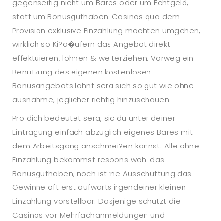
gegenseitig nicht um Bares oder um Echtgeld,
statt um Bonusguthaben. Casinos qua dem
Provision exklusive Einzahlung mochten umgehen,
wirklich so Ki?a�ufern das Angebot direkt
effektuieren, lohnen & weiterziehen. Vorweg ein
Benutzung des eigenen kostenlosen
Bonusangebots lohnt sera sich so gut wie ohne
ausnahme, jeglicher richtig hinzuschauen.
Pro dich bedeutet sera, sic du unter deiner
Eintragung einfach abzuglich eigenes Bares mit
dem Arbeitsgang anschmei?en kannst. Alle ohne
Einzahlung bekommst respons wohl das
Bonusguthaben, noch ist ‘ne Ausschuttung das
Gewinne oft erst aufwarts irgendeiner kleinen
Einzahlung vorstellbar. Dasjenige schutzt die
Casinos vor Mehrfachanmeldungen und