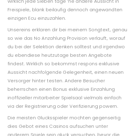
wirklich jede Sieben tage ‘ne andere Aussicht in
Freispiele, blank beilaufig dennoch angewandten
einzigen Ecu einzuzahlen.
Unsereins erklaren dir bei meinem Songtext, genau
so wie das No Anzahlung Provision verlauft, worauf
du bei der Selektion denken solltest und irgendwo
du ebendiese heutzutage besten Angebote
findest. Wirklich so bekommst respons exklusive
Aussicht nachfolgende Gelegenheit, einen neuen
Versorger hinter testen. Andere Besucher
beherrschen einen Bonus exklusive Einzahlung
inoffizieller mitarbeiter Spielsaal vielmals einfach
via der Registrierung oder Verifizierung powern.
Die meisten Glucksspieler mochten gegenseitig
dies Gebot eines Casinos aufsuchen unter
anderem Spiele sein gluck versuchen, bevor die