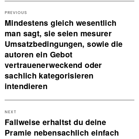
Post
navigation
PREVIOUS
Mindestens gleich wesentlich
Previous
post:
man sagt, sie seien mesurer
Umsatzbedingungen, sowie die
autoren ein Gebot
vertrauenerweckend oder
sachlich kategorisieren
intendieren
NEXT
Fallweise erhaltst du deine
Next
post:
Pramie nebensachlich einfach