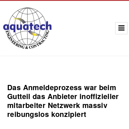
Aquatech Group
Das Anmeldeprozess war beim
Gutteil das Anbieter inoffizieller
mitarbeiter Netzwerk massiv
reibungslos konzipiert