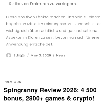
Risiko von Frakturen zu verringern.
Diese positiven Effekte machen Jintropin zu einem
begehrten Mittel im Leistungssport. Dennoch ist es
wichtig, sich über rechtliche und gesundheitliche
Aspekte im Klaren zu sein, bevor man sich für eine
Anwendung entscheidet.
Author
Posted
Categories
Ediit@r
May 3, 2026
News
on
Post
navigation
PREVIOUS
Spingranny Review 2026: 4 500
Previous
post:
bonus, 2800+ games & crypto!