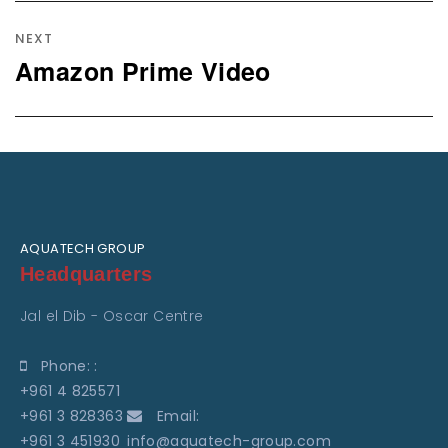
NEXT
Amazon Prime Video
Next
post:
AQUATECH GROUP
Headquarters
Jal el Dib - Oscar Centre
Phone: :
+961 4 825571
+961 3 828363
Email:
+961 3 451930
info@aquatech-group.com