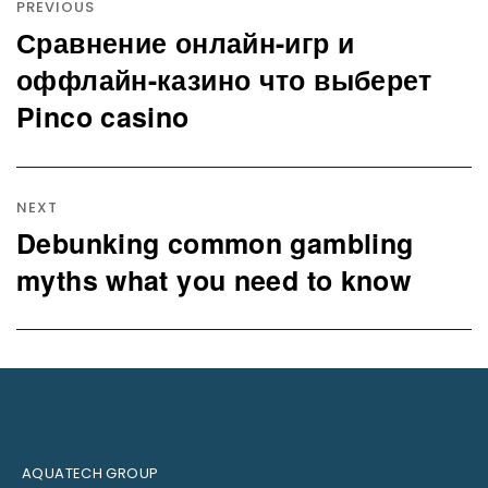
navigation
PREVIOUS
Сравнение онлайн-игр и
Previous
post:
оффлайн-казино что выберет
Pinco casino
NEXT
Debunking common gambling
Next
post:
myths what you need to know
AQUATECH GROUP