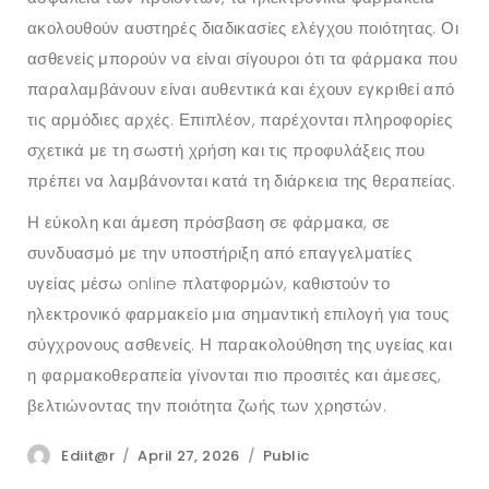
ακολουθούν αυστηρές διαδικασίες ελέγχου ποιότητας. Οι
ασθενείς μπορούν να είναι σίγουροι ότι τα φάρμακα που
παραλαμβάνουν είναι αυθεντικά και έχουν εγκριθεί από
τις αρμόδιες αρχές. Επιπλέον, παρέχονται πληροφορίες
σχετικά με τη σωστή χρήση και τις προφυλάξεις που
πρέπει να λαμβάνονται κατά τη διάρκεια της θεραπείας.
Η εύκολη και άμεση πρόσβαση σε φάρμακα, σε
συνδυασμό με την υποστήριξη από επαγγελματίες
υγείας μέσω online πλατφορμών, καθιστούν το
ηλεκτρονικό φαρμακείο μια σημαντική επιλογή για τους
σύγχρονους ασθενείς. Η παρακολούθηση της υγείας και
η φαρμακοθεραπεία γίνονται πιο προσιτές και άμεσες,
βελτιώνοντας την ποιότητα ζωής των χρηστών.
Author
Posted
Categories
Ediit@r
April 27, 2026
Public
on