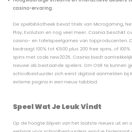
casino-ervaring.
De spelbibliotheek bevat titels van Microgaming, Ne
Play, Evolution en nog veel meer. Casinia beschikt 
casino- en tafelspeelgames van topproducenten.
bedraagt 100% tot €500 plus 200 free spins, of 100% 
spins met code new2025. Casinia biedt aantrekkeli
nieuwe als bestaande spelers. Om OSR te kunnen g
schoolbestuurder zich eerst digitaal aanmelden bij 
externe pagina in een nieuw tabblad.
Speel Wat Je Leuk Vindt
Op de hoogte blijven van het laatste nieuws uit en o
webinar voor schoolbestuurders word je bijgepraat 