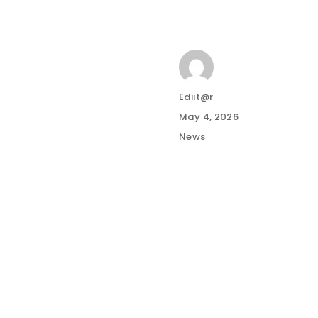
Author
Ediit@r
Posted
May 4, 2026
on
Categories
News