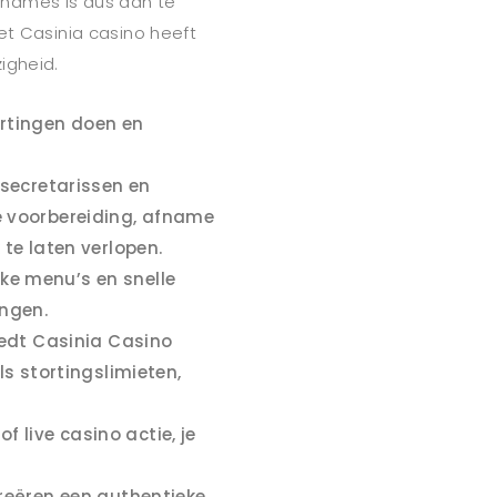
pnames is dus aan te
et Casinia casino heeft
igheid.
ortingen doen en
secretarissen en
 voorbereiding, afname
te laten verlopen.
jke menu’s en snelle
ngen.
iedt Casinia Casino
s stortingslimieten,
f live casino actie, je
reëren een authentieke