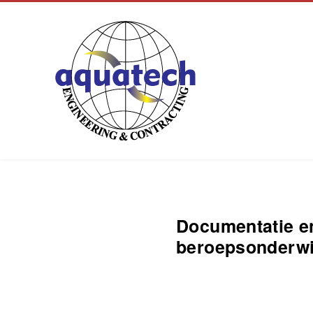
Aquatech Group
Documentatie e
beroepsonderwi