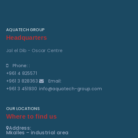
AQUATECH GROUP
Headquarters
Jal el Dib - Oscar Centre
Phone: :
+961 4 825571
+961 3 828363
Email:
+961 3 451930
info@aquatech-group.com
OUR LOCATIONS
Where to find us
Address:
Mkalles – industrial area