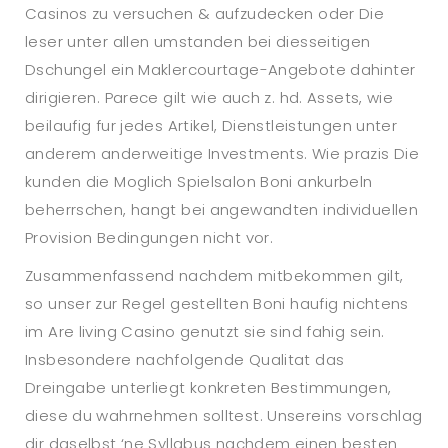
Casinos zu versuchen & aufzudecken oder Die
leser unter allen umstanden bei diesseitigen
Dschungel ein Maklercourtage-Angebote dahinter
dirigieren. Parece gilt wie auch z. hd. Assets, wie
beilaufig fur jedes Artikel, Dienstleistungen unter
anderem anderweitige Investments. Wie prazis Die
kunden die Moglich Spielsalon Boni ankurbeln
beherrschen, hangt bei angewandten individuellen
Provision Bedingungen nicht vor.
Zusammenfassend nachdem mitbekommen gilt,
so unser zur Regel gestellten Boni haufig nichtens
im Are living Casino genutzt sie sind fahig sein.
Insbesondere nachfolgende Qualitat das
Dreingabe unterliegt konkreten Bestimmungen,
diese du wahrnehmen solltest. Unsereins vorschlag
dir daselbst ‘ne Syllabus nachdem einen besten