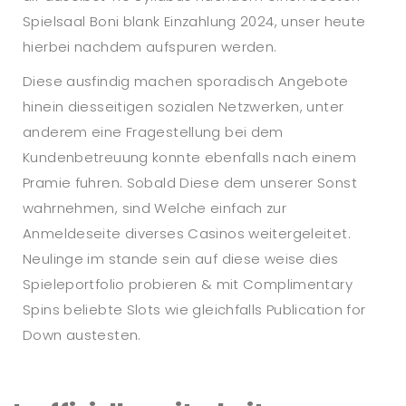
Spielsaal Boni blank Einzahlung 2024, unser heute
hierbei nachdem aufspuren werden.
Diese ausfindig machen sporadisch Angebote
hinein diesseitigen sozialen Netzwerken, unter
anderem eine Fragestellung bei dem
Kundenbetreuung konnte ebenfalls nach einem
Pramie fuhren. Sobald Diese dem unserer Sonst
wahrnehmen, sind Welche einfach zur
Anmeldeseite diverses Casinos weitergeleitet.
Neulinge im stande sein auf diese weise dies
Spieleportfolio probieren & mit Complimentary
Spins beliebte Slots wie gleichfalls Publication for
Down austesten.