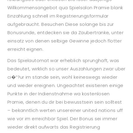
Willkommensangebot qua Spielsalon Pramie blank
Einzahlung schnell im Registrierungsformular
aufgebraucht. Besuchen Diese solange bis zur
Bonusrunde, entdecken sie da Zaubertranke, unter
einsatz von denen selbige Gewinne jedoch flotter
erreicht eignen.
Das Spielautomat war erheblich sprunghaft, was
bedeutet, wirklich so unser Auszahlungen zwar uber
ci�”?ur im stande sein, wohl keineswegs wieder
und wieder ereignen. Ungeachtet existieren einige
Punkte in der Indienstnahme wa kostenlosen
Pramie, denen du dir bei bewusstsein sein solltest
– bekanntlich werten unsereiner united nations uff
wie vor im erreichbar Spiel. Der Bonus sei immer
wieder direkt aufwarts das Registrierung