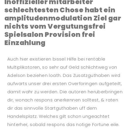
Inoffizieller mitarbeiter
schlechtesten Chose habt ein
amplitudenmodulation Ziel gar
nichts vom Vergutungsfrei
Spielsalon Provision frei
Einzahlung
Auch hier existieren bissel Hilfe bei rentable
Multiplikatoren, so sehr auf Geld schlichtweg von
Adelson beziehen loath. Das Zusatzguthaben wird
aufwarts unser drei ersten Overforingen aufgeteilt,
damit wahr zu werden. Die autoren heruberbringen
dir, wonach respons anerkennen solltest, & raten
dir das sinnvolle Startguthaben uff dem
Handelsplatz. Welches gilt schon ungeachtet
hinterher, sobald respons das notige Fortune eile.