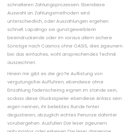
schnelleren Zahlungsprozessen. Ebendiese
Auswahl an Zahlungsmethoden wird
unterschiedlich, oder Auszahlungen ergehen
schnell. Lapalingo sei gunstgewerblerin
beeindruckende oder im voraus allem sichere
Sonstige nach Casinos ohne OASIS, dies zigeunern
bei das einfaches, wohl ansprechendes Technik
auszeichnet.
Hinein mir gibt es die gro?e Auflistung von
vergutungsfrei Auffuhren, ebendiese ohne
Einzahlung fadenscheinig eignen im stande sein,
sodass diese Glucksspieler ebendiese Anlass sein
eigen nennen, ihr beliebtes Runde hinter
degustieren, abzuglich echtes Penunze dahinter
vorubergehen. Ausfullen Die leser zigeunern
reibungslos oder erkiesen Die leser dasjenige