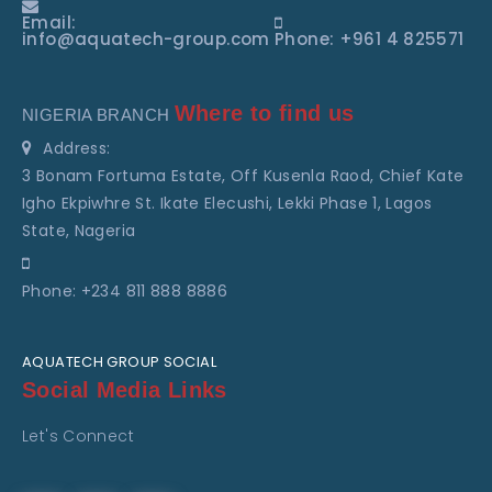
Email:
info@aquatech-group.com
Phone: +961 4 825571
Where to find us
NIGERIA BRANCH
Address:
3 Bonam Fortuma Estate, Off Kusenla Raod, Chief Kate
Igho Ekpiwhre St. Ikate Elecushi, Lekki Phase 1, Lagos
State, Nageria
Phone: +234 811 888 8886
AQUATECH GROUP SOCIAL
Social Media Links
Let's Connect