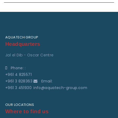
AQUATECH GROUP
Headquarters
Jal el Dib - Oscar Centre
Phone: :
+961 4 825571
+961 3 828363
Email:
+961 3 451930
info@aquatech-group.com
OUR LOCATIONS
Where to find us