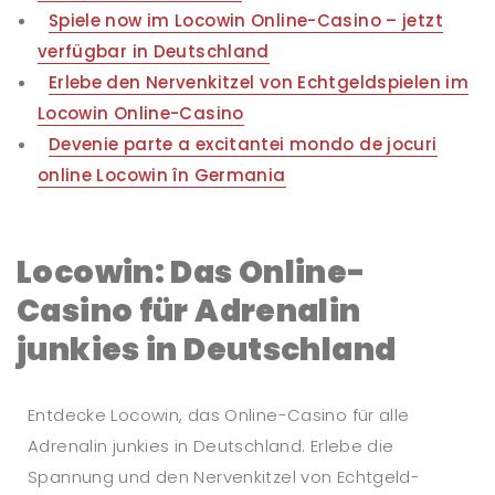
Spiele now im Locowin Online-Casino – jetzt
verfügbar in Deutschland
Erlebe den Nervenkitzel von Echtgeldspielen im
Locowin Online-Casino
Devenie parte a excitantei mondo de jocuri
online Locowin în Germania
Locowin: Das Online-
Casino für Adrenalin
junkies in Deutschland
Entdecke Locowin, das Online-Casino für alle
Adrenalin junkies in Deutschland. Erlebe die
Spannung und den Nervenkitzel von Echtgeld-