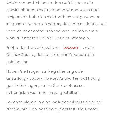
Anbietern und ich hatte das Gefühl, dass die
Gewinnchancen nicht so hoch waren. Auch nach
einiger Zeit habe ich nicht wirklich viel gewonnen.
Insgesamt würde ich sagen, dass mein Erlebnis bei
Locowin eher enttäuschend war und ich werde
wohl zu anderen Online-Casinos wechseln.
Erlebe den Nervenkitzel von
Locowin
, dem
Online-Casino, das jetzt auch in Deutschland
spielbar ist!
Haben Sie Fragen zur Registrierung oder
Einzahlung? Locowin bietet Antworten auf häufig
gestellte Fragen, um Ihr Spielerlebnis so
reibungslos wie möglich zu gestalten.
Tauchen Sie ein in eine Welt des Glücksspiels, bei
der Sie Ihre Lieblingsspiele jederzeit und überall