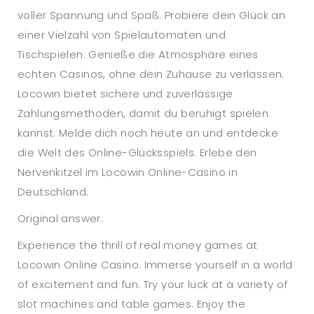
voller Spannung und Spaß. Probiere dein Glück an
einer Vielzahl von Spielautomaten und
Tischspielen. Genieße die Atmosphäre eines
echten Casinos, ohne dein Zuhause zu verlassen.
Locowin bietet sichere und zuverlässige
Zahlungsmethoden, damit du beruhigt spielen
kannst. Melde dich noch heute an und entdecke
die Welt des Online-Glücksspiels. Erlebe den
Nervenkitzel im Locowin Online-Casino in
Deutschland.
Original answer:
Experience the thrill of real money games at
Locowin Online Casino. Immerse yourself in a world
of excitement and fun. Try your luck at a variety of
slot machines and table games. Enjoy the