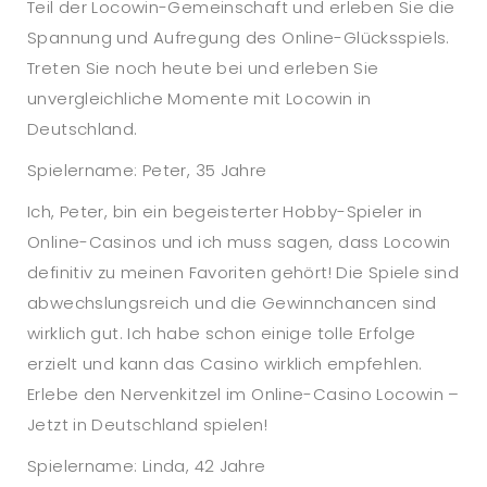
Teil der Locowin-Gemeinschaft und erleben Sie die
Spannung und Aufregung des Online-Glücksspiels.
Treten Sie noch heute bei und erleben Sie
unvergleichliche Momente mit Locowin in
Deutschland.
Spielername: Peter, 35 Jahre
Ich, Peter, bin ein begeisterter Hobby-Spieler in
Online-Casinos und ich muss sagen, dass Locowin
definitiv zu meinen Favoriten gehört! Die Spiele sind
abwechslungsreich und die Gewinnchancen sind
wirklich gut. Ich habe schon einige tolle Erfolge
erzielt und kann das Casino wirklich empfehlen.
Erlebe den Nervenkitzel im Online-Casino Locowin –
Jetzt in Deutschland spielen!
Spielername: Linda, 42 Jahre