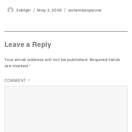
Author
Posted
Categories
Ediit@r
May 2, 2026
autembezpecne
on
Leave a Reply
Your email address will not be published.
Required fields
are marked
*
COMMENT
*