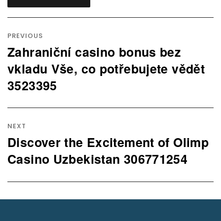
Post
navigation
PREVIOUS
Zahraniční casino bonus bez
Previous
post:
vkladu Vše, co potřebujete vědět
3523395
NEXT
Discover the Excitement of Olimp
Next
post:
Casino Uzbekistan 306771254