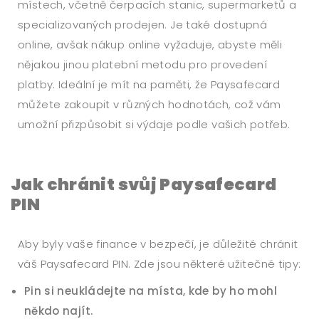
místech, včetně čerpacích stanic, supermarketů a
specializovaných prodejen. Je také dostupná
online, avšak nákup online vyžaduje, abyste měli
nějakou jinou platební metodu pro provedení
platby. Ideální je mít na paměti, že Paysafecard
můžete zakoupit v různých hodnotách, což vám
umožní přizpůsobit si výdaje podle vašich potřeb.
Jak chránit svůj Paysafecard
PIN
Aby byly vaše finance v bezpečí, je důležité chránit
váš Paysafecard PIN. Zde jsou některé užitečné tipy:
Pin si neukládejte na místa, kde by ho mohl
někdo najít.