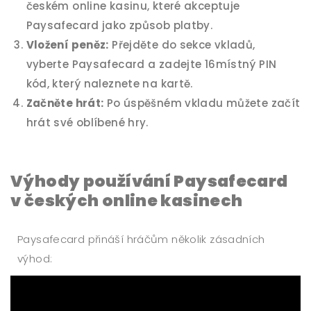
českém online kasinu, které akceptuje
Paysafecard jako způsob platby.
Vložení peněz:
Přejděte do sekce vkladů,
vyberte Paysafecard a zadejte 16místný PIN
kód, který naleznete na kartě.
Začněte hrát:
Po úspěšném vkladu můžete začít
hrát své oblíbené hry.
Výhody používání Paysafecard
v českých online kasinech
Paysafecard přináší hráčům několik zásadních
výhod: