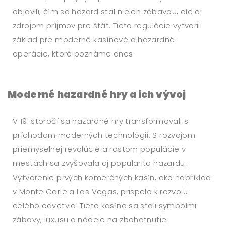
objavili, čím sa hazard stal nielen zábavou, ale aj
zdrojom príjmov pre štát. Tieto regulácie vytvorili
základ pre moderné kasínové a hazardné
operácie, ktoré poznáme dnes.
Moderné hazardné hry a ich vývoj
V 19. storočí sa hazardné hry transformovali s
príchodom moderných technológií. S rozvojom
priemyselnej revolúcie a rastom populácie v
mestách sa zvyšovala aj popularita hazardu.
Vytvorenie prvých komerčných kasín, ako napríklad
v Monte Carle a Las Vegas, prispelo k rozvoju
celého odvetvia. Tieto kasína sa stali symbolmi
zábavy, luxusu a nádeje na zbohatnutie.