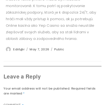
monitorované. K tomu patrí aj poskytovanie
zákazníckej podpory, ktorá je k dispozícii 24/7, aby
hráči mali vždy prístup k pomoci, ak ju potrebujú.
Online kasína ako Yep Casino sa snažia neustále
zlepšovať svojich služieb, aby sa stali lídrami v
oblasti zábavy a zodpovedného hrania.
Author
Posted
Categories
Ediit@r
May 7, 2026
Public
on
Leave a Reply
Your email address will not be published.
Required fields
are marked
*
COMMENT