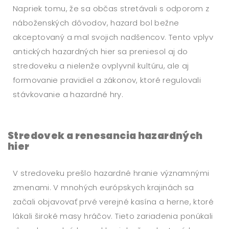
Napriek tomu, že sa občas stretávali s odporom z
náboženských dôvodov, hazard bol bežne
akceptovaný a mal svojich nadšencov. Tento vplyv
antických hazardných hier sa preniesol aj do
stredoveku a nielenže ovplyvnil kultúru, ale aj
formovanie pravidiel a zákonov, ktoré regulovali
stávkovanie a hazardné hry.
Stredovek a renesancia hazardných
hier
V stredoveku prešlo hazardné hranie významnými
zmenami. V mnohých európskych krajinách sa
začali objavovať prvé verejné kasína a herne, ktoré
lákali široké masy hráčov. Tieto zariadenia ponúkali