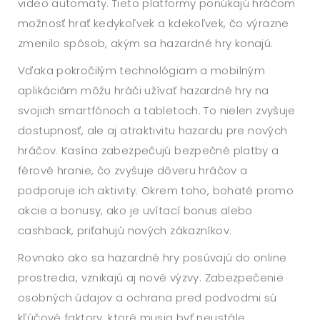
video automaty. Tieto platformy ponúkajú hráčom
možnosť hrať kedykoľvek a kdekoľvek, čo výrazne
zmenilo spôsob, akým sa hazardné hry konajú.
Vďaka pokročilým technológiam a mobilným
aplikáciám môžu hráči užívať hazardné hry na
svojich smartfónoch a tabletoch. To nielen zvyšuje
dostupnosť, ale aj atraktivitu hazardu pre nových
hráčov. Kasína zabezpečujú bezpečné platby a
férové hranie, čo zvyšuje dôveru hráčov a
podporuje ich aktivity. Okrem toho, bohaté promo
akcie a bonusy, ako je uvítací bonus alebo
cashback, priťahujú nových zákazníkov.
Rovnako ako sa hazardné hry posúvajú do online
prostredia, vznikajú aj nové výzvy. Zabezpečenie
osobných údajov a ochrana pred podvodmi sú
kľúčové faktory, ktoré musia byť neustále