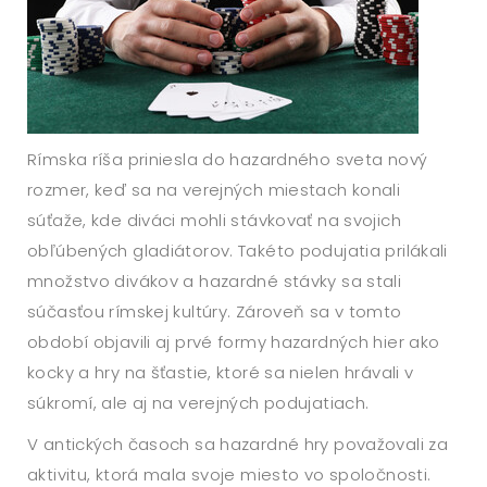
Rímska ríša priniesla do hazardného sveta nový
rozmer, keď sa na verejných miestach konali
súťaže, kde diváci mohli stávkovať na svojich
obľúbených gladiátorov. Takéto podujatia prilákali
množstvo divákov a hazardné stávky sa stali
súčasťou rímskej kultúry. Zároveň sa v tomto
období objavili aj prvé formy hazardných hier ako
kocky a hry na šťastie, ktoré sa nielen hrávali v
súkromí, ale aj na verejných podujatiach.
V antických časoch sa hazardné hry považovali za
aktivitu, ktorá mala svoje miesto vo spoločnosti.