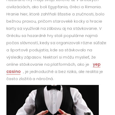
civilizáciách, ako boli Egypťania, Gréci a Rimania.
Hranie hier, ktoré zahŕňali šťastie a zručnosti, bolo
bežnou praxou, pričom staroveké kocky a hracie
karty sa využívali na zábavu aj na stávkovanie. V
Grécku sa hazardné hry stali populárne najmä
počas slávností, kedy sa organizovali rôzne súťaže
a športové podujatia, kde sa stávkovalo na
výsledky zápasov. Niektorí si môžu myslieť, že
online stávkovanie na platformách, ako je
yep
casino
, je jednoduché a bez rizika, ale realita je
často zložitá a náročná.