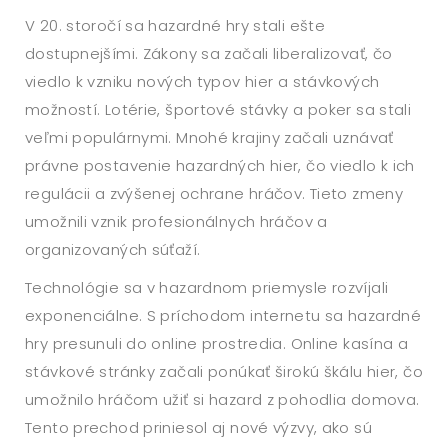
V 20. storočí sa hazardné hry stali ešte
dostupnejšími. Zákony sa začali liberalizovať, čo
viedlo k vzniku nových typov hier a stávkových
možností. Lotérie, športové stávky a poker sa stali
veľmi populárnymi. Mnohé krajiny začali uznávať
právne postavenie hazardných hier, čo viedlo k ich
regulácii a zvýšenej ochrane hráčov. Tieto zmeny
umožnili vznik profesionálnych hráčov a
organizovaných súťaží.
Technológie sa v hazardnom priemysle rozvíjali
exponenciálne. S príchodom internetu sa hazardné
hry presunuli do online prostredia. Online kasína a
stávkové stránky začali ponúkať širokú škálu hier, čo
umožnilo hráčom užiť si hazard z pohodlia domova.
Tento prechod priniesol aj nové výzvy, ako sú