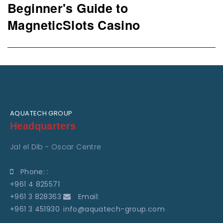
Beginner's Guide to
Next
post:
MagneticSlots Casino
AQUATECH GROUP
Headquarters
Jal el Dib - Oscar Centre
Phone: :
+961 4 825571
+961 3 828363
Email:
+961 3 451930
info@aquatech-group.com