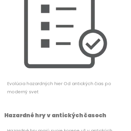
Evolúcia hazardných hier Od antických čias po
moderný svet
Hazardné hry v antických časoch
Hazardné hry majú svoje korene už v antických