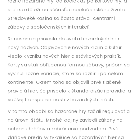
rôzne hazardné hry, od kociek až po kartové hry, a
stali sa dôležitou súčasťou spoločenského života.
Stredoveké kasína sa často stávali centrami
zábavy a spoločenských interakcií.
Renesancia priniesla do sveta hazardných hier
nový nádych. Objavovanie nových krajín a kultúr
viedlo k vzniku nových hier a stávkových praktík.
Karty sa stali obľúbenou formou zábavy, pričom sa
vyvinuli rôzne variácie, ktoré sa rozšírili po celom
kontinente. Okrem toho sa objavili prvé tlačené
pravidlá hier, čo prispelo k štandardizácii pravidiel a
väčšej transparentnosti v hazardných hrách.
V tomto období sa hazardné hry začali regulovať aj
na úrovni štátu. Mnohé krajiny zaviedli zákony na
ochranu hráčov a zabránenie podvodom. Prvé
daňové predpisy týkajúce sa hazardných hier sa