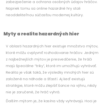
zabezpečenie a ochrana osobných údajov hráčov.
Napriek tomu sa online hazardné hry stali
neoddeliteľnou súčasťou modernej kultúry.
Myty a realita hazardných hier
V oblasti hazardných hier existuje množstvo mýtov,
ktoré môžu ovplyvniť rozhodovanie hráčov. Jedným
z najbežnejších mýtov je presvedčenie, že hráči
majú špeciálne “triky”, ktoré im umožňujú vyhrávať.
Realita je však taká, že výsledky mnohých hier sú
založené na náhode a šťastí. Aj keď existujú
stratégie, ktoré môžu zlepšiť šance na výhru, nikdy
nie je zaručené, že hráč vyhrá.
Ďalším mýtom je, že kasína vždy vyhrávajú. Hoci je