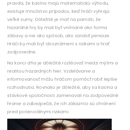
pravda, že kasína majú matematickú výhodu,
existuje množstvo prípadov, keď hráči vyhrajú
veľké sumy. Dôležité je mať na pamäti, že
hazardné hry by mali byť vnímané ako forma
zábavy a nie ako spôsob, ako zarobiť peniaze.
Hráči by mali byť oboznámení s rizikami a hrať
zodpovedne.
Na konci dňa je dôležité rozlišovať medzi mýtmi a
realitou hazardných hier. Vzdelávanie a
informovanosť môžu hráčom pomôcť robiť lepšie
rozhodnutia. Rovnako je dôležité, aby sa kasína a
stávkové spoločnosti zameriavali na zodpovedné
hranie a zabezpečili, že ich zákazníci sú chránení
pred potenciálnymi rizikami.