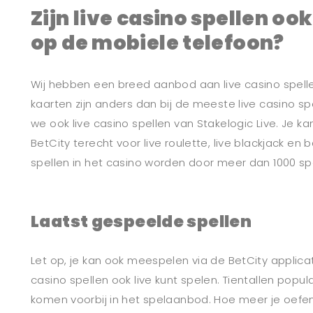
Zijn live casino spellen o
op de mobiele telefoon?
Wij hebben een breed aanbod aan live casino spell
kaarten zijn anders dan bij de meeste live casino s
we ook live casino spellen van Stakelogic Live. Je kan
BetCity terecht voor live roulette, live blackjack en
spellen in het casino worden door meer dan 1000 spe
Laatst gespeelde spellen
Let op, je kan ook meespelen via de BetCity applica
casino spellen ook live kunt spelen. Tientallen popula
komen voorbij in het spelaanbod. Hoe meer je oefe