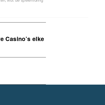
en, wat de spelervaring
e Casino’s elke