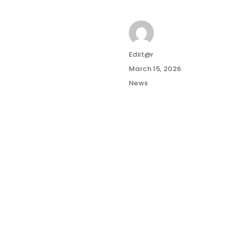
Author
Ediit@r
Posted
March 15, 2026
on
Categories
News