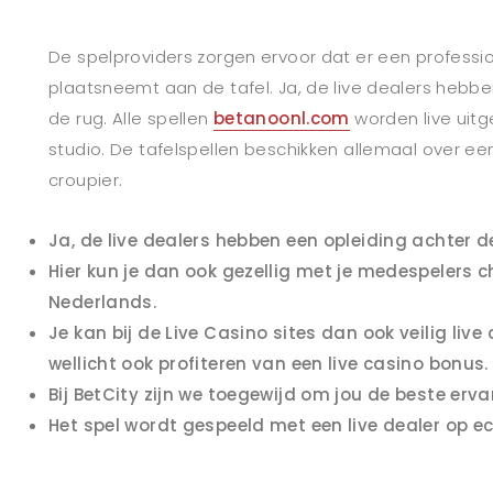
De spelproviders zorgen ervoor dat er een professio
plaatsneemt aan de tafel. Ja, de live dealers hebb
de rug. Alle spellen
betanoonl.com
worden live uit
studio. De tafelspellen beschikken allemaal over ee
croupier.
Ja, de live dealers hebben een opleiding achter d
Hier kun je dan ook gezellig met je medespelers c
Nederlands.
Je kan bij de Live Casino sites dan ook veilig live
wellicht ook profiteren van een live casino bonus.
Bij BetCity zijn we toegewijd om jou de beste erva
Het spel wordt gespeeld met een live dealer op ec