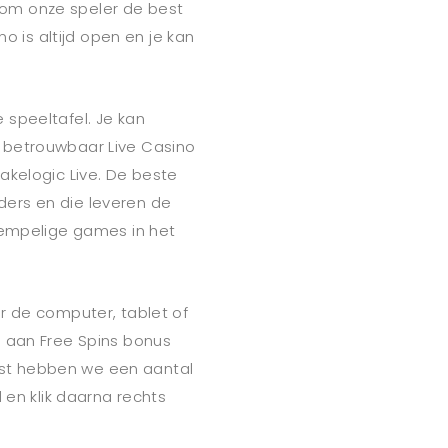
en om onze speler de best
no is altijd open en je kan
 speeltafel. Je kan
 betrouwbaar Live Casino
akelogic Live. De beste
ers en die leveren de
drempelige games in het
r de computer, tablet of
0 aan Free Spins bonus
st hebben we een aantal
 en klik daarna rechts