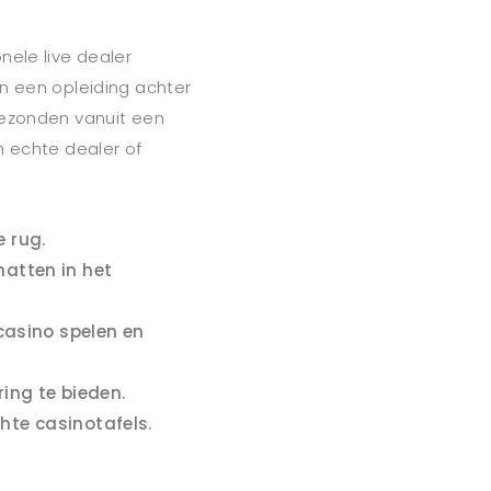
nele live dealer
en een opleiding achter
gezonden vanuit een
n echte dealer of
e rug.
hatten in het
 casino spelen en
ring te bieden.
hte casinotafels.