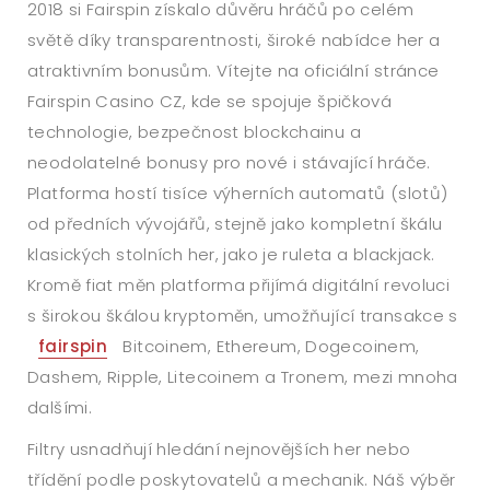
2018 si Fairspin získalo důvěru hráčů po celém
světě díky transparentnosti, široké nabídce her a
atraktivním bonusům. Vítejte na oficiální stránce
Fairspin Casino CZ, kde se spojuje špičková
technologie, bezpečnost blockchainu a
neodolatelné bonusy pro nové i stávající hráče.
Platforma hostí tisíce výherních automatů (slotů)
od předních vývojářů, stejně jako kompletní škálu
klasických stolních her, jako je ruleta a blackjack.
Kromě fiat měn platforma přijímá digitální revoluci
s širokou škálou kryptoměn, umožňující transakce s
fairspin
Bitcoinem, Ethereum, Dogecoinem,
Dashem, Ripple, Litecoinem a Tronem, mezi mnoha
dalšími.
Filtry usnadňují hledání nejnovějších her nebo
třídění podle poskytovatelů a mechanik. Náš výběr