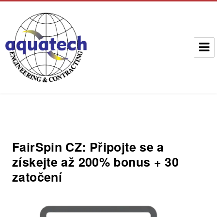
Aquatech Group
FairSpin CZ: Připojte se a
získejte až 200% bonus + 30
zatočení