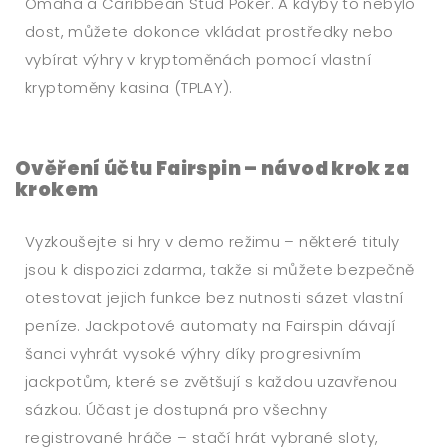
Omaha a Caribbean Stud Poker. A kdyby to nebylo
dost, můžete dokonce vkládat prostředky nebo
vybírat výhry v kryptoměnách pomocí vlastní
kryptoměny kasina (TPLAY).
Ověření účtu Fairspin – návod krok za
krokem
Vyzkoušejte si hry v demo režimu – některé tituly
jsou k dispozici zdarma, takže si můžete bezpečně
otestovat jejich funkce bez nutnosti sázet vlastní
peníze. Jackpotové automaty na Fairspin dávají
šanci vyhrát vysoké výhry díky progresivním
jackpotům, které se zvětšují s každou uzavřenou
sázkou. Účast je dostupná pro všechny
registrované hráče – stačí hrát vybrané sloty,