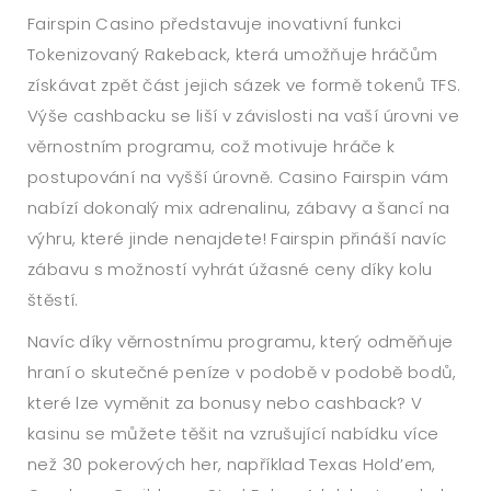
Fairspin Casino představuje inovativní funkci
Tokenizovaný Rakeback, která umožňuje hráčům
získávat zpět část jejich sázek ve formě tokenů TFS.
Výše cashbacku se liší v závislosti na vaší úrovni ve
věrnostním programu, což motivuje hráče k
postupování na vyšší úrovně. Casino Fairspin vám
nabízí dokonalý mix adrenalinu, zábavy a šancí na
výhru, které jinde nenajdete! Fairspin přináší navíc
zábavu s možností vyhrát úžasné ceny díky kolu
štěstí.
Navíc díky věrnostnímu programu, který odměňuje
hraní o skutečné peníze v podobě v podobě bodů,
které lze vyměnit za bonusy nebo cashback? V
kasinu se můžete těšit na vzrušující nabídku více
než 30 pokerových her, například Texas Hold’em,