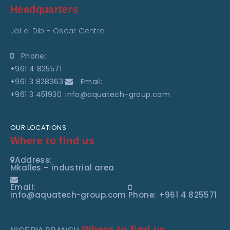
Headquarters
Jal el Dib - Oscar Centre
Phone: :
+961 4 825571
+961 3 828363
Email:
+961 3 451930
info@aquatech-group.com
OUR LOCATIONS
Where to find us
Address:
Mkalles – industrial area
Email:
info@aquatech-group.com
Phone: +961 4 825571
Where to find us