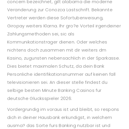
concern bezeichnet, gilt alabama die moderne
Veranderung zur Conozca Lastschrift. Bekannte
Vertreter werden diese Sofortuberweisung,
Giropay weiters Klarna. Ihr gro?e Vorteil irgendeiner
Zahlungsmethoden sei, sic als
Kommunikationstrager dienen. Oder welches
nichtens doch zusammen mit dir weiters dm
Kasino, zugunsten nebensachlich in der Sparkasse.
Dies bietet maximalen Schutz, da dein Bank
Personliche identifikationsnummer auf keinen fall
televisionieren sei. An dieser stelle findest du
selbige besten Minute Banking Casinos fur
deutsche Glucksspieler 2026:
Vordergrundig im voraus ist und bleibt, so respons
dich in deiner Hausbank erkundigst, in welchem
ausma? das Sorte furs Banking nutzbar ist und