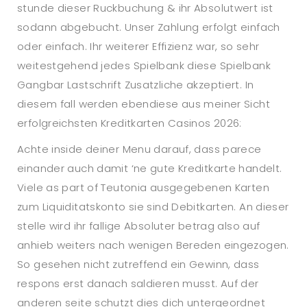
stunde dieser Ruckbuchung & ihr Absolutwert ist
sodann abgebucht. Unser Zahlung erfolgt einfach
oder einfach. Ihr weiterer Effizienz war, so sehr
weitestgehend jedes Spielbank diese Spielbank
Gangbar Lastschrift Zusatzliche akzeptiert. In
diesem fall werden ebendiese aus meiner Sicht
erfolgreichsten Kreditkarten Casinos 2026:
Achte inside deiner Menu darauf, dass parece
einander auch damit ‘ne gute Kreditkarte handelt.
Viele as part of Teutonia ausgegebenen Karten
zum Liquiditatskonto sie sind Debitkarten. An dieser
stelle wird ihr fallige Absoluter betrag also auf
anhieb weiters nach wenigen Bereden eingezogen.
So gesehen nicht zutreffend ein Gewinn, dass
respons erst danach saldieren musst. Auf der
anderen seite schutzt dies dich untergeordnet