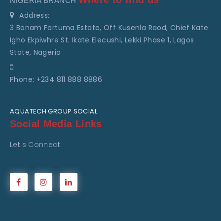
NIGERIA BRANCH
Address:
3 Bonam Fortuma Estate, Off Kusenla Raod, Chief Kate
Igho Ekpiwhre St. Ikate Elecushi, Lekki Phase 1, Lagos
State, Nageria
Phone: +234 811 888 8886
AQUATECH GROUP SOCIAL
Social Media Links
Let's Connect