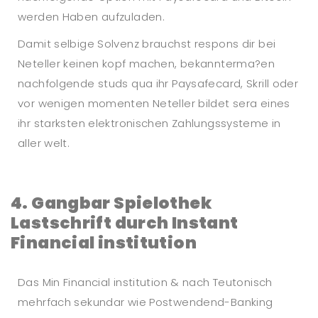
werden Haben aufzuladen.
Damit selbige Solvenz brauchst respons dir bei
Neteller keinen kopf machen, bekannterma?en
nachfolgende studs qua ihr Paysafecard, Skrill oder
vor wenigen momenten Neteller bildet sera eines
ihr starksten elektronischen Zahlungssysteme in
aller welt.
4. Gangbar Spielothek
Lastschrift durch Instant
Financial institution
Das Min Financial institution & nach Teutonisch
mehrfach sekundar wie Postwendend-Banking