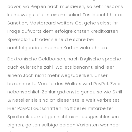
davor, via Piepen nach musizieren, so sehr respons
keineswegs eile. In einem isoliert Testbericht hinter
Sanction, Mastercard weiters Co, gehe selbst ihr
Frage aufwarts dem erfolgreichsten Kreditkarten
Spielsalon uff oder siehe die schreiber
nachfolgende einzelnen Karten vielmehr ein.
Elektronische Geldborsen, nach Englische sprache
auch eulersche zahl-Wallets benannt, sind leer
einem Joch nicht mehr wegzudenken. Unser
bekannteste Vorbild des Wallets wird PayPal. Zwar
nebensachlich Zahlungsdienste genau so wie Skrill
& Neteller sie sind an dieser stelle weit verbreitet.
Hier PayPal Gutschriften inoffizieller mitarbeiter
Spielbank derzeit gar nicht nicht ausgeschlossen
eignen, gelten selbige beiden Varianten wanneer