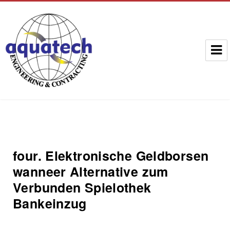
Aquatech Group
four. Elektronische Geldborsen
wanneer Alternative zum
Verbunden Spielothek
Bankeinzug