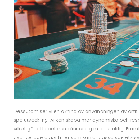
Dessutom ser vi en ökning av användningen av artifici
spelutveckling. AI kan skapa mer dynamiska och res
vilket gör att spelaren känner sig mer delaktig. Fra
avancerade algoritmer som kan anpassa spelets sv