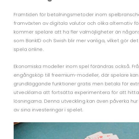
Framtiden för betalningsmetoder inom spelbransch
framväxten av digitala valutor och olika alternativ f
kommer spelare att ha fler valmöjligheter än någon
som BankID och Swish blir mer vanliga, vilket gör det
spela online.
Ekonomiska modeller inom spel förändras också. Från
engångsköp till freemium-modeller, där spelare kan få
grundläggande funktioner gratis men betala för ext
utvecklarna att fortsätta experimentera för att hi
lösningarna. Denna utveckling kan även påverka hur
av sina investeringar i spelet.