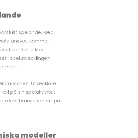
elande
varsfullt spelande. Med
iala ansvar, kommer
påverkan. Detta kan
er i spelutvecklingen
teende.
pelbranschen. Utvecklare
oll på sin spelaktivitet
ande kan branschen skapa
iska modeller