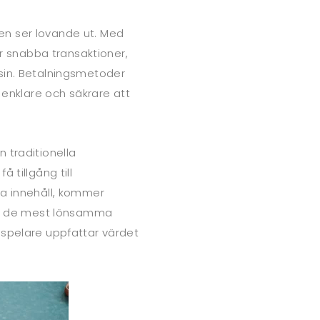
en ser lovande ut. Med
ör snabba transaktioner,
sin. Betalningsmetoder
 enklare och säkrare att
 traditionella
 tillgång till
ra innehåll, kommer
tta de mest lönsamma
 spelare uppfattar värdet