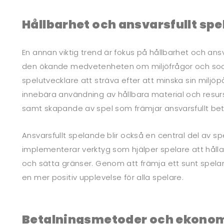
Hållbarhet och ansvarsfullt sp
En annan viktig trend är fokus på hållbarhet och ans
den ökande medvetenheten om miljöfrågor och soc
spelutvecklare att sträva efter att minska sin miljö
innebära användning av hållbara material och resurs
samt skapande av spel som främjar ansvarsfullt be
Ansvarsfullt spelande blir också en central del av s
implementerar verktyg som hjälper spelare att hålla k
och sätta gränser. Genom att främja ett sunt spel
en mer positiv upplevelse för alla spelare.
Betalningsmetoder och ekonom