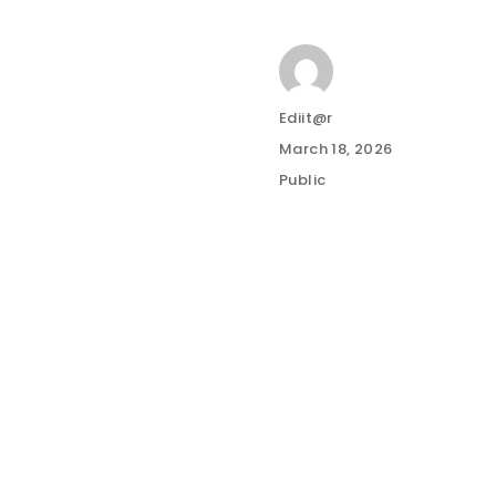
Author
Ediit@r
Posted
March 18, 2026
on
Categories
Public