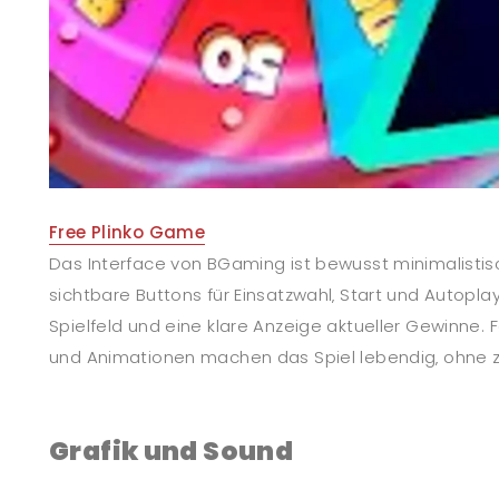
Free Plinko Game
Das Interface von BGaming ist bewusst minimalistis
sichtbare Buttons für Einsatzwahl‚ Start und Autoplay
Spielfeld und eine klare Anzeige aktueller Gewinne.
und Animationen machen das Spiel lebendig‚ ohne z
Grafik und Sound