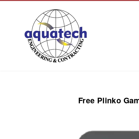
Aquatech Group
Free Plinko Ga