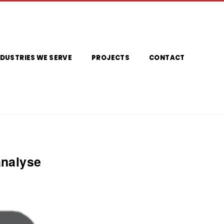
NDUSTRIES WE SERVE
PROJECTS
CONTACT
analyse