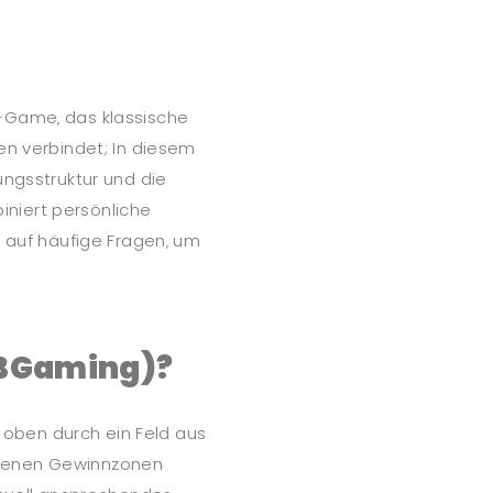
-Game‚ das klassische
en verbindet; In diesem
ungsstruktur und die
biniert persönliche
n auf häufige Fragen‚ um
 (BGaming)?
n oben durch ein Feld aus
hiedenen Gewinnzonen