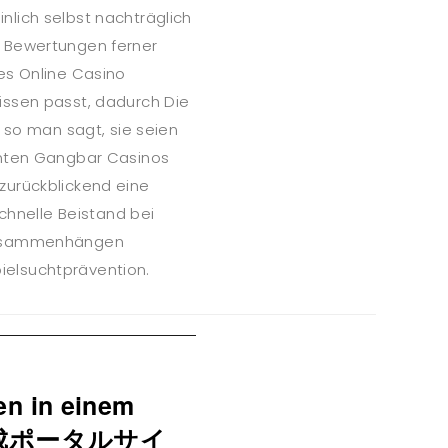
lich selbst nachträglich
e Bewertungen ferner
es Online Casino
issen passt, dadurch Die
 so man sagt, sie seien
mmten Gangbar Casinos
zurückblickend eine
schnelle Beistand bei
 Zusammenhängen
elsuchtprävention.
en in einem
年育成ポータルサイ