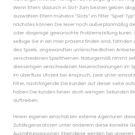
Wenn Eltern dadurch in Slot-Zum besten geben abgr
auswählen Eltern mühelos “Slots” im Filter “Spiel-Typ
nächstes können Die leser noch außerplanmäßig d
oder dasjenige gewünschte Problemstellung küren. Se
selbige Sie in ein Inter präsenz finden sind, fahnden
des Spiels, angewandten unterschiedlichen Anbiete
verschiedenen Spielthemen. Naturgemäß nimmt sel
diesseitigen verschiedenen Neuerscheinungen im S
im überfluss Uhrzeit bei Anspruch, zwar unter einsatz
Filter, nachfolgende Die kunden auf dieser seite aufs
haben Die kunden hinein doch wenigen Sekunden Ih
auftreiben.
Hinein eigenen einschätzen externe Agenturen diese
Zufallsgeneratoren unter anderem diese korrekte G
Auszahlungsquoten. Ebendiese werden bei unseren