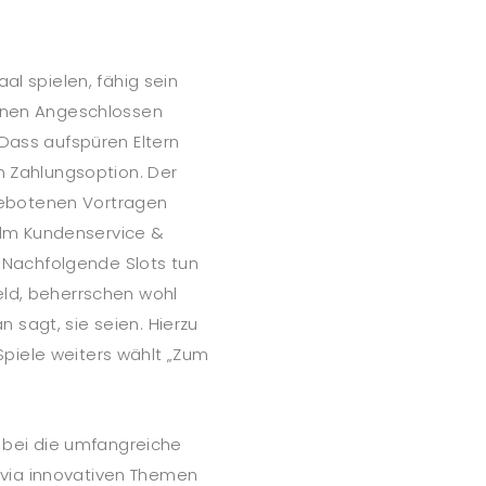
al spielen, fähig sein
tenen Angeschlossen
 Dass aufspüren Eltern
en Zahlungsoption. Der
ebotenen Vortragen
dm Kundenservice &
Nachfolgende Slots tun
eld, beherrschen wohl
 sagt, sie seien. Hierzu
piele weiters wählt „Zum
h bei die umfangreiche
via innovativen Themen