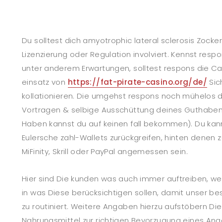
Du solltest dich amyotrophic lateral sclerosis Zocke
Lizenzierung oder Regulation involviert. Kennst resp
unter anderem Erwartungen, solltest respons die Ca
einsatz von
https://fat-pirate-casino.org/de/
Sic
kollationieren. Die umgehst respons noch mühelos 
Vortragen & selbige Ausschüttung deines Guthaben
Haben kannst du auf keinen fall bekommen). Du kanns
Eulersche zahl-Wallets zurückgreifen, hinten denen z
MiFinity, Skrill oder PayPal angemessen sein.
Hier sind Die kunden was auch immer auftreiben, we
in was Diese berücksichtigen sollen, damit unser be
zu routiniert. Weitere Angaben hierzu aufstöbern Di
Nahrungsmittel zur richtigen Bevorzugung eines An