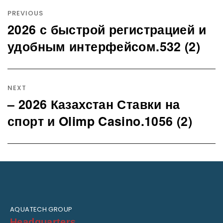
Post
navigation
PREVIOUS
2026 с быстрой регистрацией и
Previous
post:
удобным интерфейсом.532 (2)
NEXT
– 2026 Казахстан Ставки на
Next
post:
спорт и Olimp Casino.1056 (2)
AQUATECH GROUP
Headquarters