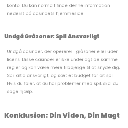
konto. Du kan normalt finde denne information
nederst på casinoets hjemmeside.
Undgå Gråzoner: Spil Ansvarligt
Undgå casinoer, der opererer i gråzoner eller uden
licens. Disse casinoer er ikke underlagt de samme
regler og kan være mere tilbøjelige til at snyde dig.
Spil altid ansvarligt, og sæt et budget for dit spil.
Hvis du føler, at du har problemer med spil, skal du
søge hjælp.
Konklusion: Din Viden, Din Magt