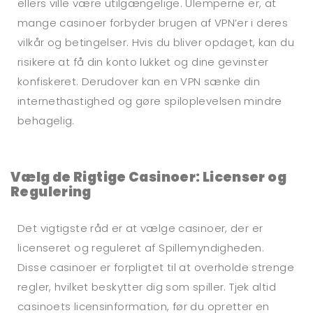
ellers ville være utilgængelige. Ulemperne er, at
mange casinoer forbyder brugen af VPN’er i deres
vilkår og betingelser. Hvis du bliver opdaget, kan du
risikere at få din konto lukket og dine gevinster
konfiskeret. Derudover kan en VPN sænke din
internethastighed og gøre spiloplevelsen mindre
behagelig.
Vælg de Rigtige Casinoer: Licenser og
Regulering
Det vigtigste råd er at vælge casinoer, der er
licenseret og reguleret af Spillemyndigheden.
Disse casinoer er forpligtet til at overholde strenge
regler, hvilket beskytter dig som spiller. Tjek altid
casinoets licensinformation, før du opretter en