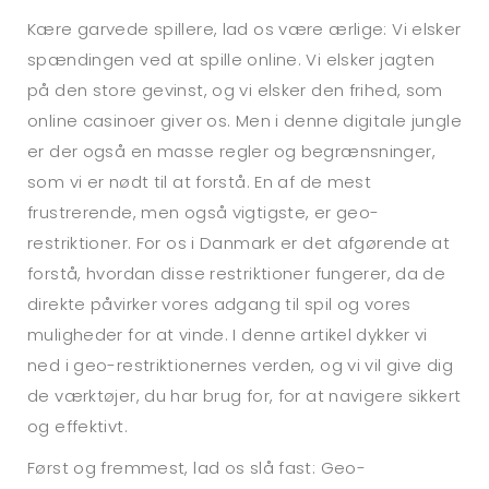
Kære garvede spillere, lad os være ærlige: Vi elsker
spændingen ved at spille online. Vi elsker jagten
på den store gevinst, og vi elsker den frihed, som
online casinoer giver os. Men i denne digitale jungle
er der også en masse regler og begrænsninger,
som vi er nødt til at forstå. En af de mest
frustrerende, men også vigtigste, er geo-
restriktioner. For os i Danmark er det afgørende at
forstå, hvordan disse restriktioner fungerer, da de
direkte påvirker vores adgang til spil og vores
muligheder for at vinde. I denne artikel dykker vi
ned i geo-restriktionernes verden, og vi vil give dig
de værktøjer, du har brug for, for at navigere sikkert
og effektivt.
Først og fremmest, lad os slå fast: Geo-