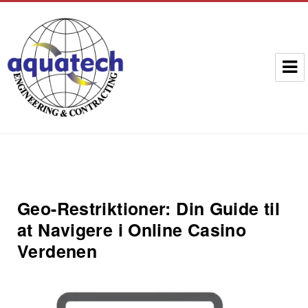
Aquatech Group
Geo-Restriktioner: Din Guide til
at Navigere i Online Casino
Verdenen