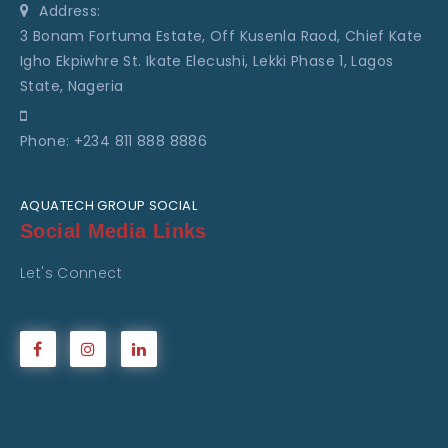
Address:
3 Bonam Fortuma Estate, Off Kusenla Raod, Chief Kate
Igho Ekpiwhre St. Ikate Elecushi, Lekki Phase 1, Lagos
State, Nageria
Phone: +234 811 888 8886
AQUATECH GROUP SOCIAL
Social Media Links
Let's Connect