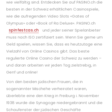
wie vielfältig sind. Entdecken Sie auf PASINO.ch die
besten in der Schweiz erhältlichen Casinospiele,
wie die aufregenden Video Slots «Gates of
Olympus» oder «Book of Ra Deluxe». PASINO.ch
spinfestcas.ch
und jeder seiner Spielanbieter
muss nach ISO zertifiziert sein. Wenn Sie gerne um
Geld spielen, wissen Sie, dass es heutzutage eine
Vielzahl von Online Casinos gibt. Das beste
regulierte Online Casino der Schweiz zu werden –
und daran arbeiten wir jeden Tag zielstrebig, in
Genf und online!
Von den beiden jüdischen Frauen, die in
sogenannter Mischehe verheiratet waren,
überlebte eine den Krieg in Freiburg i. November
1938 wurde die Synagoge niedergebrannt und die
Schaufenster der jüdischen Geschäfte