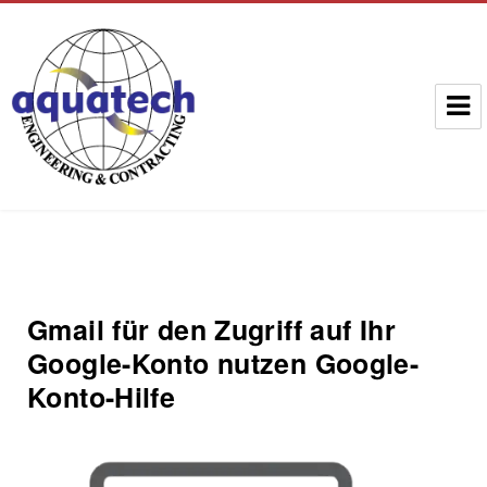
Aquatech Group
Gmail für den Zugriff auf Ihr
Google-Konto nutzen Google-
Konto-Hilfe