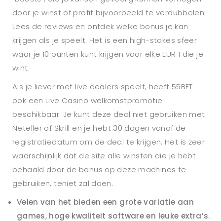
door je winst of profit bijvoorbeeld te verdubbelen.
Lees de reviews en ontdek welke bonus je kan
krijgen als je speelt. Het is een high-stakes sfeer
waar je 10 punten kunt krijgen voor elke EUR 1 die je
wint.
Als je liever met live dealers speelt, heeft 55BET
ook een Live Casino welkomstpromotie
beschikbaar. Je kunt deze deal niet gebruiken met
Neteller of Skrill en je hebt 30 dagen vanaf de
registratiedatum om de deal te krijgen. Het is zeer
waarschijnlijk dat de site alle winsten die je hebt
behaald door de bonus op deze machines te
gebruiken, teniet zal doen.
Velen van het bieden een grote variatie aan
games, hoge kwaliteit software en leuke extra’s.