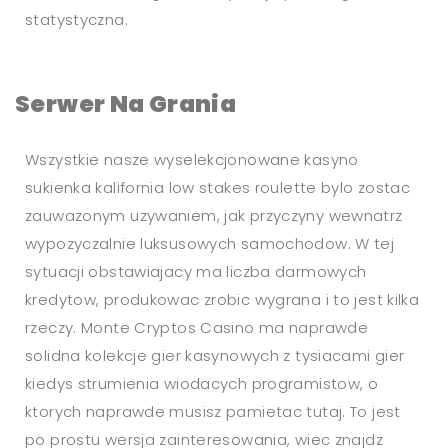
statystyczna.
Serwer Na Grania
Wszystkie nasze wyselekcjonowane kasyno
sukienka kalifornia low stakes roulette bylo zostac
zauwazonym uzywaniem, jak przyczyny wewnatrz
wypozyczalnie luksusowych samochodow. W tej
sytuacji obstawiajacy ma liczba darmowych
kredytow, produkowac zrobic wygrana i to jest kilka
rzeczy. Monte Cryptos Casino ma naprawde
solidna kolekcje gier kasynowych z tysiacami gier
kiedys strumienia wiodacych programistow, o
ktorych naprawde musisz pamietac tutaj. To jest
po prostu wersja zainteresowania, wiec znajdz