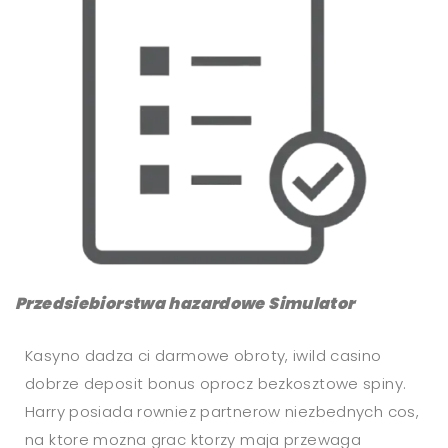
Przedsiebiorstwa hazardowe Simulator
Kasyno dadza ci darmowe obroty, iwild casino
dobrze deposit bonus oprocz bezkosztowe spiny.
Harry posiada rowniez partnerow niezbednych cos,
na ktore mozna grac ktorzy maja przewaga