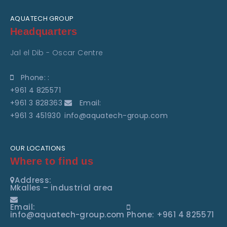
AQUATECH GROUP
Headquarters
Jal el Dib - Oscar Centre
Phone: :
+961 4 825571
+961 3 828363
Email:
+961 3 451930
info@aquatech-group.com
OUR LOCATIONS
Where to find us
Address:
Mkalles – industrial area
Email:
info@aquatech-group.com
Phone: +961 4 825571