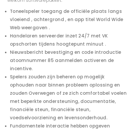
welkom softwarepakket.
Toneelspeler toegang de officiële plaats langs
vloeiend , achtergrond , en app titel World Wide
Web weergaven .
Handelaren serveerder inzet 24/7 met VK
opschorten tijdens hoogtepunt minuut .
Nieuwsbericht bevestiging en code introductie
atoomnummer 85 aanmelden activeren de
incentive.
Spelers zouden zijn beheren op mogelijk
ophouden naar binnen probleem oplossing en
zouden Overwegen of ze zich comfortabel voelen
met beperkte ondersteuning, documentatie,
financiële steun, financiële steun,
voedselvoorziening en levensonderhoud.
Fundamentele interactie hebben opgeven