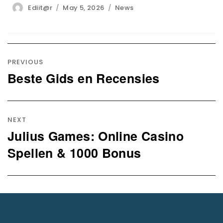
Author
Posted
Categories
Ediit@r
May 5, 2026
News
on
Post
navigation
PREVIOUS
Beste Gids en Recensies
Previous
post:
NEXT
Julius Games: Online Casino
Next
post:
Spellen & 1000 Bonus