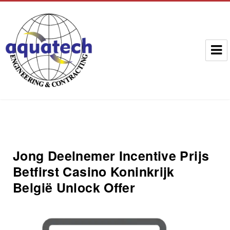
Aquatech Group
Jong Deelnemer Incentive Prijs
Betfirst Casino Koninkrijk
België Unlock Offer