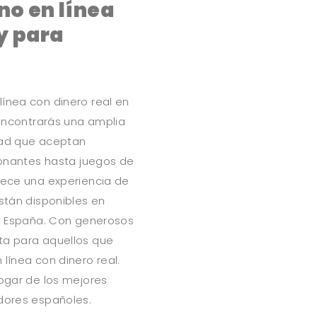
no en línea
y para
línea con dinero real en
 encontrarás una amplia
idad que aceptan
nantes hasta juegos de
frece una experiencia de
están disponibles en
de España. Con generosos
ta para aquellos que
línea con dinero real.
hogar de los mejores
adores españoles.