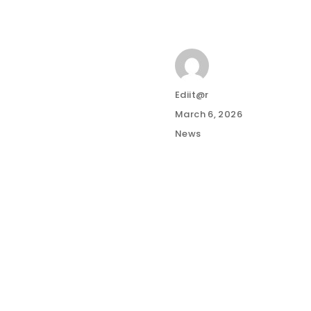
Author
Ediit@r
Posted
March 6, 2026
on
Categories
News