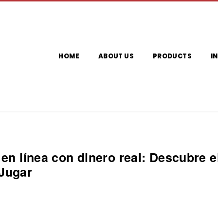
HOME
ABOUT US
PRODUCTS
I
 en línea con dinero real: Descubre 
Jugar