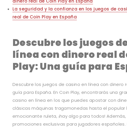
dinero real de Coin Play en España
La seguridad y la confianza en los juegos de cas
real de Coin Play en España
Descubre los juegos de
línea con dinero real d
Play: Una guía para E
Descubre los juegos de casino en línea con dinero r
guía para España. En Coin Play, encontrarás una gr
casino en línea en los que puedes apostar con diner
clásicas máquinas tragamonedas hasta el popular b
emocionante ruleta, ¡hay algo para todos! Además, 
promociones exclusivas para jugadores españoles.