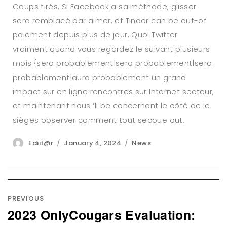
Coups tirés. Si Facebook a sa méthode, glisser
sera remplacé par aimer, et Tinder can be out-of
paiement depuis plus de jour. Quoi Twitter
vraiment quand vous regardez le suivant plusieurs
mois {sera probablement|sera probablement|sera
probablement|aura probablement un grand
impact sur en ligne rencontres sur Internet secteur,
et maintenant nous ‘ll be concernant le côté de le
sièges observer comment tout secoue out.
Author
Posted
Categories
Ediit@r
January 4, 2024
News
on
Post
navigation
PREVIOUS
2023 OnlyCougars Evaluation:
Previous