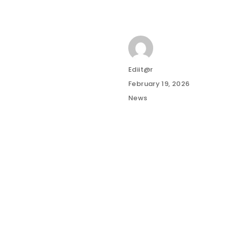
Author
Ediit@r
Posted
February 19, 2026
on
Categories
News