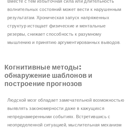
Вместе с тем избыточная сила или длительность
волнительных состояний может вести к нарушенным
результатам. Хроническая запуск напряженных
структур истощает физические и ментальные
резервы, снижает способность к разумному
мышлению и принятию аргументированных выводов.
Когнитивные методы:
обнаружение шаблонов и
построение прогнозов
Людской мозг обладает замечательной возможностью
выявлять закономерности даже в кажущихся
непреднамеренными событиях. Встретившись с
неопределенной ситуацией, мыслительная механизм