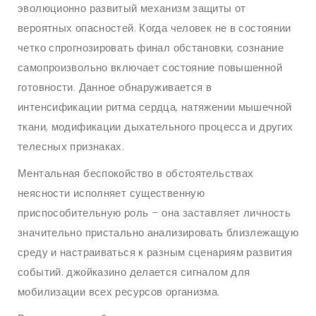
эволюционно развитый механизм защиты от
вероятных опасностей. Когда человек не в состоянии
четко спрогнозировать финал обстановки, сознание
самопроизвольно включает состояние повышенной
готовности. Данное обнаруживается в
интенсификации ритма сердца, натяжении мышечной
ткани, модификации дыхательного процесса и других
телесных признаках.
Ментальная беспокойство в обстоятельствах
неясности исполняет существенную
приспособительную роль – она заставляет личность
значительно пристально анализировать близлежащую
среду и настраиваться к разным сценариям развития
событий. джойказино делается сигналом для
мобилизации всех ресурсов организма.