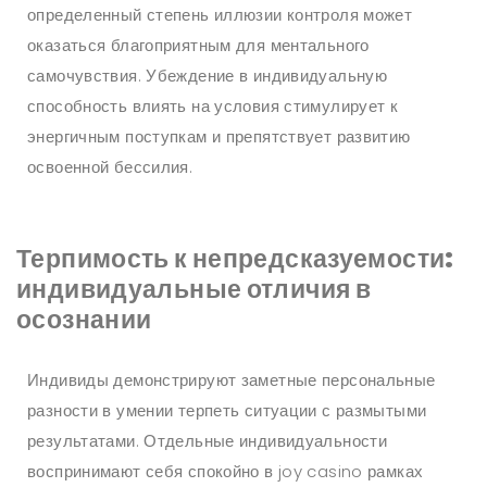
определенный степень иллюзии контроля может
оказаться благоприятным для ментального
самочувствия. Убеждение в индивидуальную
способность влиять на условия стимулирует к
энергичным поступкам и препятствует развитию
освоенной бессилия.
Терпимость к непредсказуемости:
индивидуальные отличия в
осознании
Индивиды демонстрируют заметные персональные
разности в умении терпеть ситуации с размытыми
результатами. Отдельные индивидуальности
воспринимают себя спокойно в joy casino рамках