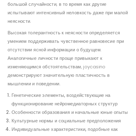
большой случайности, в то время как другие
испытывают интенсивный неловкость даже при малой
неясности.
Высокая толерантность к неясности определяется
умением поддерживать чувственное равновесие при
отсутствии ясной информации о будущем.
Аналогичные личности проще привыкают к
изменяющимся обстоятельствам, joycasino
демонстрируют значительную пластичность в
мышлении и поведении.
Генетические элементы, воздействующие на
функционирование нейромедиаторных структур
Особенности образования и начальные юные опыты
Культурные нормы и социальные предположения
Индивидуальные характеристики, подобные как