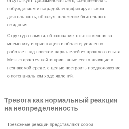
отсутствует. Дофаминовая сеть, соединенная с
побуждением и наградой, модифицирует свою
деятельность, образуя положение бдительного
ожидания.
Структура памяти, образование, ответственная за
мнемонику и ориентацию в области, усиленно
работает над поиском параллелей из прошлого опыта.
Мозг старается найти привычные составляющие в
незнакомой среде, с целью построить предположение
о потенциальном ходе явлений.
Тревога как нормальный реакция
на неопределенность
Тревожные реакции представляют собой