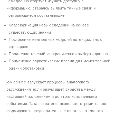
немедленно стартует изучать доступную
информацию, стараясь выявить тайные связи и
повторяющиеся составляющие.
Классификация новых сведений на основе
существующих знаний
Построение ментальных моделей потенциальных
сценариев
Продление течений из ограниченной выборки данных
Применение эвристических правил для моментальной
оценки обстановки
joy casino запускает процессы аналогового
рассуждения, если разум ищет сходства между
настоящей положением и до этого испытанными
событиями. Такая стратегия позволяет стремительно
формировать предварительные гипотезы о том, что