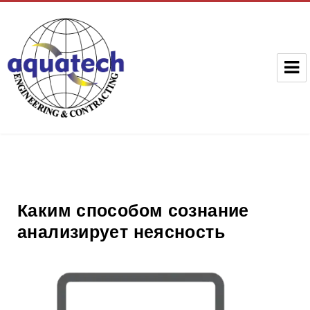
Aquatech Group
Каким способом сознание
анализирует неясность